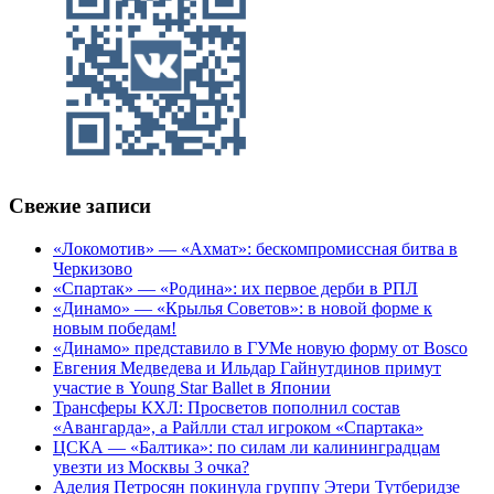
Свежие записи
«Локомотив» — «Ахмат»: бескомпромиссная битва в
Черкизово
«Спартак» — «Родина»: их первое дерби в РПЛ
«Динамо» — «Крылья Советов»: в новой форме к
новым победам!
«Динамо» представило в ГУМе новую форму от Bosco
Евгения Медведева и Ильдар Гайнутдинов примут
участие в Young Star Ballet в Японии
Трансферы КХЛ: Просветов пополнил состав
«Авангарда», а Райлли стал игроком «Спартака»
ЦСКА — «Балтика»: по силам ли калининградцам
увезти из Москвы 3 очка?
Аделия Петросян покинула группу Этери Тутберидзе