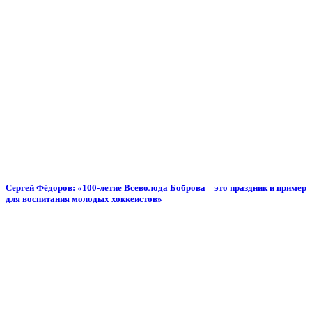
Сергей Фёдоров: «100-летие Всеволода Боброва – это праздник и пример
для воспитания молодых хоккеистов»