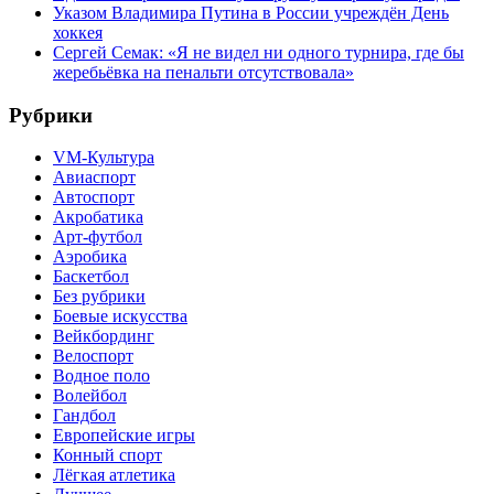
Указом Владимира Путина в России учреждён День
хоккея
Сергей Семак: «Я не видел ни одного турнира, где бы
жеребьёвка на пенальти отсутствовала»
Рубрики
VM-Культура
Авиаспорт
Автоспорт
Акробатика
Арт-футбол
Аэробика
Баскетбол
Без рубрики
Боевые искусства
Вейкбординг
Велоспорт
Водное поло
Волейбол
Гандбол
Европейские игры
Конный спорт
Лёгкая атлетика