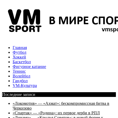
Главная
Футбол
Хоккей
Баскетбол
Фигурное катание
Теннис
Волейбол
Гандбол
VM-Культура
Последние записи
«Локомотив» — «Ахмат»: бескомпромиссная битва в
Черкизово
«Спартак» — «Родина»: их первое дерби в РПЛ
«Динамо» — «Крылья Советов»: в новой форме к