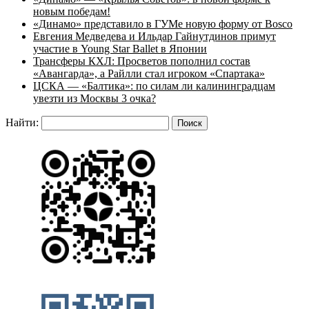
новым победам!
«Динамо» представило в ГУМе новую форму от Bosco
Евгения Медведева и Ильдар Гайнутдинов примут
участие в Young Star Ballet в Японии
Трансферы КХЛ: Просветов пополнил состав
«Авангарда», а Райлли стал игроком «Спартака»
ЦСКА — «Балтика»: по силам ли калининградцам
увезти из Москвы 3 очка?
Найти: