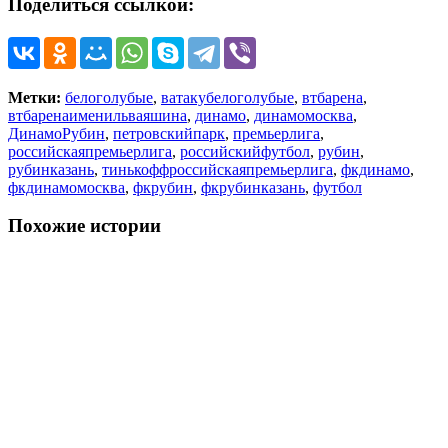
Поделиться ссылкой:
Метки:
белоголубые
,
ватакубелоголубые
,
втбарена
,
втбаренаименильваяшина
,
динамо
,
динамомосква
,
ДинамоРубин
,
петровскийпарк
,
премьерлига
,
российскаяпремьерлига
,
российскийфутбол
,
рубин
,
рубинказань
,
тинькоффроссийскаяпремьерлига
,
фкдинамо
,
фкдинамомосква
,
фкрубин
,
фкрубинказань
,
футбол
Похожие истории