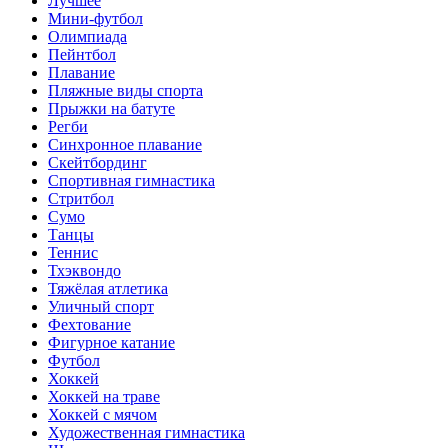
Лучшее
Мини-футбол
Олимпиада
Пейнтбол
Плавание
Пляжные виды спорта
Прыжки на батуте
Регби
Синхронное плавание
Скейтбординг
Спортивная гимнастика
Стритбол
Сумо
Танцы
Теннис
Тхэквондо
Тяжёлая атлетика
Уличный спорт
Фехтование
Фигурное катание
Футбол
Хоккей
Хоккей на траве
Хоккей с мячом
Художественная гимнастика