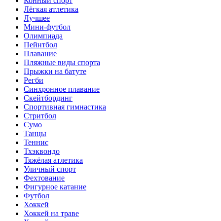
Конный спорт
Лёгкая атлетика
Лучшее
Мини-футбол
Олимпиада
Пейнтбол
Плавание
Пляжные виды спорта
Прыжки на батуте
Регби
Синхронное плавание
Скейтбординг
Спортивная гимнастика
Стритбол
Сумо
Танцы
Теннис
Тхэквондо
Тяжёлая атлетика
Уличный спорт
Фехтование
Фигурное катание
Футбол
Хоккей
Хоккей на траве