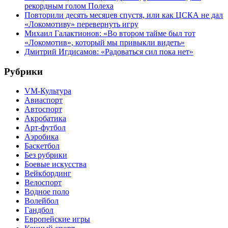
рекордным голом Полеха
Повторили десять месяцев спустя, или как ЦСКА не дал
«Локомотиву» перевернуть игру
Михаил Галактионов: «Во втором тайме был тот
«Локомотив», который мы привыкли видеть»
Дмитрий Игдисамов: «Радоваться сил пока нет»
Рубрики
VM-Культура
Авиаспорт
Автоспорт
Акробатика
Арт-футбол
Аэробика
Баскетбол
Без рубрики
Боевые искусства
Вейкбординг
Велоспорт
Водное поло
Волейбол
Гандбол
Европейские игры