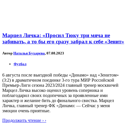
Марцел Личка: «Просил Тюку три мяча не
забивать, а то бы его сразу забрал к себе «Зенит»
Автор
Наталья Бухарева
, 07.08.2023
Футбол
6 августа после выездной победы «Динамо» над «Зенитом»
(3:2) в драматичном поединке 3-го тура МИР Российской
Премьер-Лиги сезона 2023/2024 главный тренер москвичей
Марцел Личка высоко оценил уровень соперника и
поблагодарил своих подопечных за проявленные ими
характер и желание бить до финального свистка. Марцел
Личка, главный тренер ФК «Динамо: — Сейчас у меня
эмоции очень приятные.
Продолжить чтение › ›