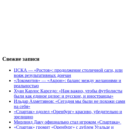
Свежие записи
ЦСКА — «Ростов»: продолжение столичной саги, или
вояж результативных дончан
«Локомотив» — «Акрон»: баланс между желаниями и
реальностью
Хуан Карлос Карседо: «Нам важно, чтобы футболисты
были как единое целое: и русские, и иностранцы»
Ильдар Ахметзянов: «Сегодня мы были не похожи сами
на себя»
«Спартак» одолел «Оренбург» красиво, убедительно и
зрелищно
Мирлинд Даку официально стал игроком «Спартака»
«Спартак» громит «Оренбург» с дублем Угальде и