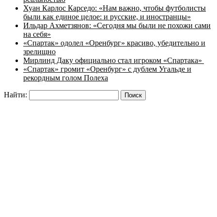
Хуан Карлос Карседо: «Нам важно, чтобы футболисты
были как единое целое: и русские, и иностранцы»
Ильдар Ахметзянов: «Сегодня мы были не похожи сами
на себя»
«Спартак» одолел «Оренбург» красиво, убедительно и
зрелищно
Мирлинд Даку официально стал игроком «Спартака»
«Спартак» громит «Оренбург» с дублем Угальде и
рекордным голом Полеха
Найти: