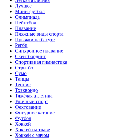
Лёгкая атлетика
Лучшее
Мини-футбол
Олимпиада
Пейнтбол
Плавание
Пляжные виды спорта
Прыжки на батуте
Регби
Синхронное плавание
Скейтбординг
Спортивная гимнастика
Стритбол
Сумо
Танцы
Теннис
Тхэквондо
Тяжёлая атлетика
Уличный спорт
Фехтование
Фигурное катание
Футбол
Хоккей
Хоккей на траве
Хоккей с мячом