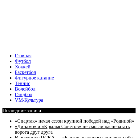
Главная
Футбол
Хоккей
Баскетбол
Фигурное катание
Теннис
Волейбол
Гандбол
VM-Культура
Последние записи
«Спартак» начал сезон крупной победой над «Родиной»
«Динамо» и «Крылья Советов» не смогли распечатать
ворота друг друга
В поединке ЦСКА — «Балтика» вопросы оставили обе