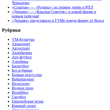
Черкизово
«Спартак» — «Родина»: их первое дерби в РПЛ
«Динамо» — «Крылья Советов»: в новой форме к
новым победам!
«Динамо» представило в ГУМе новую форму от Bosco
Рубрики
VM-Культура
Авиаспорт
Автоспорт
Акробатика
Арт-футбол
Аэробика
Баскетбол
Без рубрики
Боевые искусства
Вейкбординг
Велоспорт
Водное поло
Волейбол
Гандбол
Европейские игры
Конный спорт