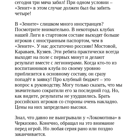
сегодня три мяча забил! При одном условии –
«Зенит» в этом случае должен был бы забить
четыре!
В «Зените» слишком много иностранцев?
Посмотрите внимательно. В некоторых клубах
нашей Лиги в стартовом составе выходят больше
игроков с иностранным паспортом, чем в
«Зените». У нас достаточно россиян! Мостовой,
Караваев, Кузяев. Эти ребята практически всегда
выходят на поле с первых минут и делают
результат вместе с легионерами. Когда кто-то из
воспитанников клуба по своему уровню
приблизится к основному составу, он сразу
попадёт в заявку! Про клубный бюджет – это
вопрос к руководству. Могу только сказать, что мы
значительно сократили его за последний год. Но,
как видите, результаты не ухудшились. Брать
российских игроков со стороны очень накладно.
Цены на них запредельно высоки.
Знал, что давно не выигрывали у «Локомотива» в
Черкизово. Конечно, обращал на это внимание
перед игрой. Но любая серия рано или поздно
заканчивается.