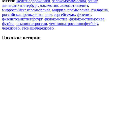
Метки:
железнодорожники
,
залокомотивмосква
,
зенит
,
зенитсанктпетербург
,
локомотив
,
локомотивзенит
,
мирроссийскаяпремьерлига
,
миррпл
,
премьерлига
,
рждарена
,
российскаяпремьерлига
,
рпл
,
сергейсемак
,
фкзенит
,
фкзенитсанктпетербург
,
фклокомотив
,
фклокомотивмосква
,
футбол
,
чемпионатроссии
,
чемпионатроссиипофутболу
,
черкизово
,
этонашечеркизово
Похожие истории