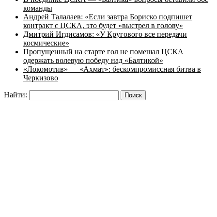
команды
Андрей Талалаев: «Если завтра Бориско подпишет
контракт с ЦСКА, это будет «выстрел в голову»
Дмитрий Игдисамов: «У Кругового все передачи
космические»
Пропущенный на старте гол не помешал ЦСКА
одержать волевую победу над «Балтикой»
«Локомотив» — «Ахмат»: бескомпромиссная битва в
Черкизово
Найти: