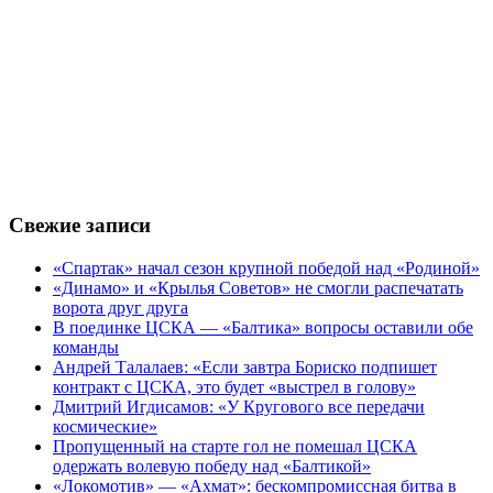
Свежие записи
«Спартак» начал сезон крупной победой над «Родиной»
«Динамо» и «Крылья Советов» не смогли распечатать
ворота друг друга
В поединке ЦСКА — «Балтика» вопросы оставили обе
команды
Андрей Талалаев: «Если завтра Бориско подпишет
контракт с ЦСКА, это будет «выстрел в голову»
Дмитрий Игдисамов: «У Кругового все передачи
космические»
Пропущенный на старте гол не помешал ЦСКА
одержать волевую победу над «Балтикой»
«Локомотив» — «Ахмат»: бескомпромиссная битва в