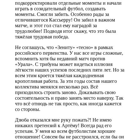
подкорректировали отдельные моменты и начали
играть в созидательный футбол, создавать
моменты. Смогли забить. Особенно рады за
отличившегося Кассьерру! Он забил в важном
матче, и этот гол стал ему наградой за
трудолюбие! Подводя итог скажу, что это была
тяжёлая трудовая победа.
Не соглашусь, что «Зениту» «тесно» в рамках
российского первенства. У нас все игры сложные,
вспомнить хотя бы недавний матч против
«Урала». С трибуны может видеться иллюзия
лёгкости наших успехов последних пяти лет. Но за
всем этим кроется тяжёлая каждодневная
кропотливая работа. За эти годы состав нашего
коллектива менялся несколько раз. Всё
приходилось строить заново. Доказывать свою
состоятельность и право занять место наверху. Так
что всё отнюдь не так просто, как иногда кажется
со стороны.
Дзюба отказался мне руку пожать?! Не имею
никаких претензий к Артёму! Всегда рад его
успехам. У меня ко всем футболистам хорошее
отношение! Совсем бы не расстроился, если бы он