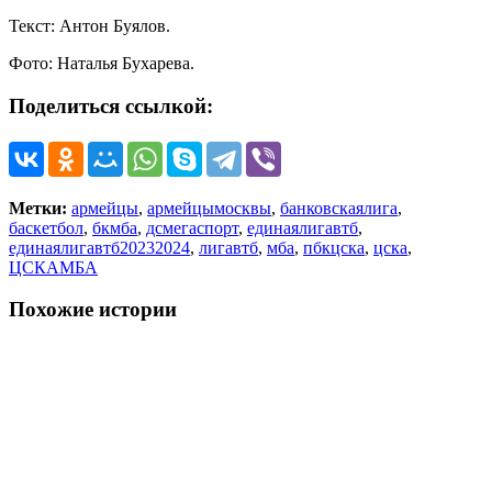
Текст: Антон Буялов.
Фото: Наталья Бухарева.
Поделиться ссылкой:
Метки:
армейцы
,
армейцымосквы
,
банковскаялига
,
баскетбол
,
бкмба
,
дсмегаспорт
,
единаялигавтб
,
единаялигавтб20232024
,
лигавтб
,
мба
,
пбкцска
,
цска
,
ЦСКАМБА
Похожие истории