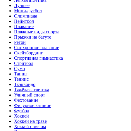
Лёгкая атлетика
Лучшее
Мини-футбол
Олимпиада
Пейнтбол
Плавание
Пляжные виды спорта
Прыжки на батуте
Регби
Синхронное плавание
Скейтбординг
Спортивная гимнастика
Стритбол
Сумо
Танцы
Теннис
Тхэквондо
Тяжёлая атлетика
Уличный спорт
Фехтование
Фигурное катание
Футбол
Хоккей
Хоккей на траве
Хоккей с мячом