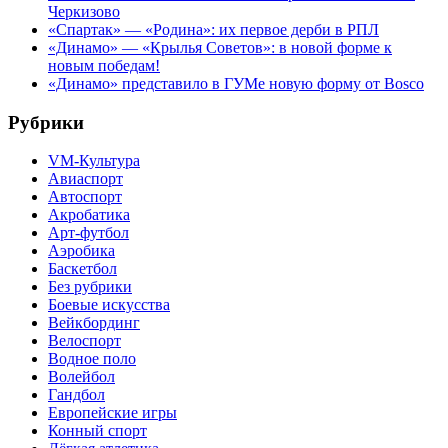
Черкизово
«Спартак» — «Родина»: их первое дерби в РПЛ
«Динамо» — «Крылья Советов»: в новой форме к
новым победам!
«Динамо» представило в ГУМе новую форму от Bosco
Рубрики
VM-Культура
Авиаспорт
Автоспорт
Акробатика
Арт-футбол
Аэробика
Баскетбол
Без рубрики
Боевые искусства
Вейкбординг
Велоспорт
Водное поло
Волейбол
Гандбол
Европейские игры
Конный спорт