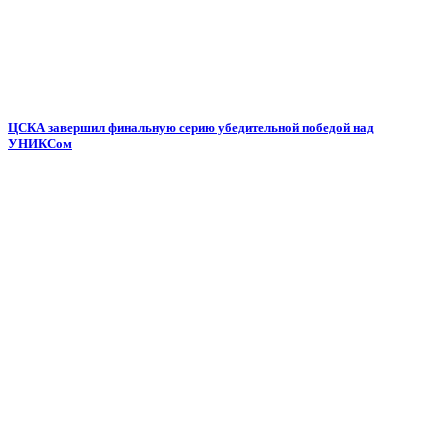
ЦСКА завершил финальную серию убедительной победой над
УНИКСом