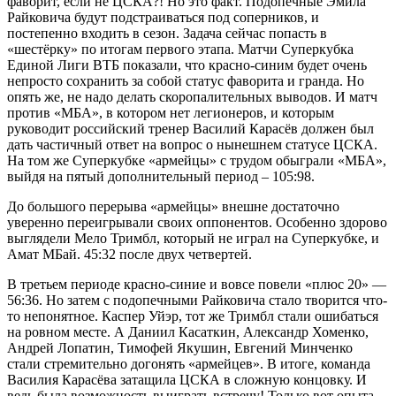
фаворит, если не ЦСКА?! Но это факт. Подопечные Эмила
Райковича будут подстраиваться под соперников, и
постепенно входить в сезон. Задача сейчас попасть в
«шестёрку» по итогам первого этапа. Матчи Суперкубка
Единой Лиги ВТБ показали, что красно-синим будет очень
непросто сохранить за собой статус фаворита и гранда. Но
опять же, не надо делать скоропалительных выводов. И матч
против «МБА», в котором нет легионеров, и которым
руководит российский тренер Василий Карасёв должен был
дать частичный ответ на вопрос о нынешнем статусе ЦСКА.
На том же Суперкубке «армейцы» с трудом обыграли «МБА»,
выйдя на пятый дополнительный период – 105:98.
До большого перерыва «армейцы» внешне достаточно
уверенно переигрывали своих оппонентов. Особенно здорово
выглядели Мело Тримбл, который не играл на Суперкубке, и
Амат МБай. 45:32 после двух четвертей.
В третьем периоде красно-синие и вовсе повели «плюс 20» —
56:36. Но затем с подопечными Райковича стало творится что-
то непонятное. Каспер Уйэр, тот же Тримбл стали ошибаться
на ровном месте. А Даниил Касаткин, Александр Хоменко,
Андрей Лопатин, Тимофей Якушин, Евгений Минченко
стали стремительно догонять «армейцев». В итоге, команда
Василия Карасёва затащила ЦСКА в сложную концовку. И
ведь была возможность выиграть встречу! Только вот опыта