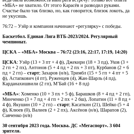
«МБА» не хватило. От этого Карасёв и разводил руками.
Счастье было так близко, но, как говорится, близок локоть, да
не укусишь.
76:72 – Уэйр и компания начинают «регулярку» с победы.
Баскетбол. Единая Лига ВТБ-2023/2024. Регулярный
чемпионат.
ЦСКА – «МБА» Москва – 76:72 (23:16, 22:17, 17:19, 14:20)
ЦСКА
: Уэйр (13 + 3 пт + 4 ф), Джекири (18 + 3 пд), Ухов (3 +
2 гп + 2 пх), Антонов (5 + 4 пд + 2 пх + 3 пт), Курбанов (2 + 6
пд + 2 гп) –
старт
; Захаров (н/в), Тримбл (15 + 5 гп + 4 пт + 5
ф), Астапкович (4 пт), Руженцев (4), Жан-Шарль (4 пд),
Карданахишвили (2 гп), М’Бай (16 + 8 пд)
«МБА»
: Хоменко (10 + 3 пх + 5 ф), Барашков (8 + 4 пд + 2 гп),
Минченко (3 + 7 пд + 4 гп + 2 пх + 2 бш), Лопатин (11 + 8 пд +
4 ф), Якушин (10 + 2 гп) –
старт
; Касаткин (21), Шейко (5 + 4
ф), Клюев (0), Валиев (2 + 2 пх), Аксёнов (н/в), Шарапов (2),
Савченко (н/в)
30 сентября 2023 года. Москва. ДС «Мегаспорт». 3 604
зрителя.