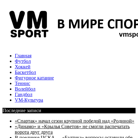
Главная
Футбол
Хоккей
Баскетбол
Фигурное катание
Теннис
Волейбол
Гандбол
VM-Культура
Последние записи
«Спартак» начал сезон крупной победой над «Родиной»
«Динамо» и «Крылья Советов» не смогли распечатать
ворота друг друга
В поединке ЦСКА — «Балтика» вопросы оставили обе