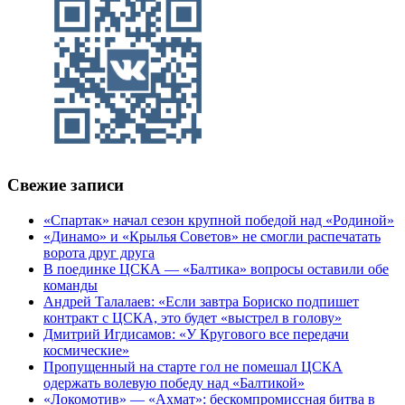
Свежие записи
«Спартак» начал сезон крупной победой над «Родиной»
«Динамо» и «Крылья Советов» не смогли распечатать
ворота друг друга
В поединке ЦСКА — «Балтика» вопросы оставили обе
команды
Андрей Талалаев: «Если завтра Бориско подпишет
контракт с ЦСКА, это будет «выстрел в голову»
Дмитрий Игдисамов: «У Кругового все передачи
космические»
Пропущенный на старте гол не помешал ЦСКА
одержать волевую победу над «Балтикой»
«Локомотив» — «Ахмат»: бескомпромиссная битва в