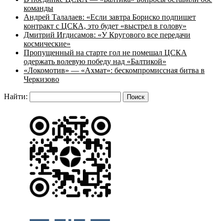
команды
Андрей Талалаев: «Если завтра Бориско подпишет
контракт с ЦСКА, это будет «выстрел в голову»
Дмитрий Игдисамов: «У Кругового все передачи
космические»
Пропущенный на старте гол не помешал ЦСКА
одержать волевую победу над «Балтикой»
«Локомотив» — «Ахмат»: бескомпромиссная битва в
Черкизово
Найти: