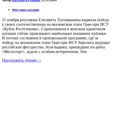
Автор
Наталья Бухарева
, 22.11.2020
Фигурное катание
21 ноября россиянка Елизавета Туктамышева вырвала победу
у своих соотечественниц на московском этапе Гран-при ИСУ
«Кубок Ростелекома». Соревнования в женском одиночном
катании сейчас привлекают наибольшее внимание публики.
И потому состязания в произвольной программе, где за
победу на московском этапе Гран-при ИСУ боролись ведущие
российские фигуристки, болельщики, пришедшие на арену
«Мегаспорт», ждали с особым нетерпением. Тем
Продолжить чтение › ›