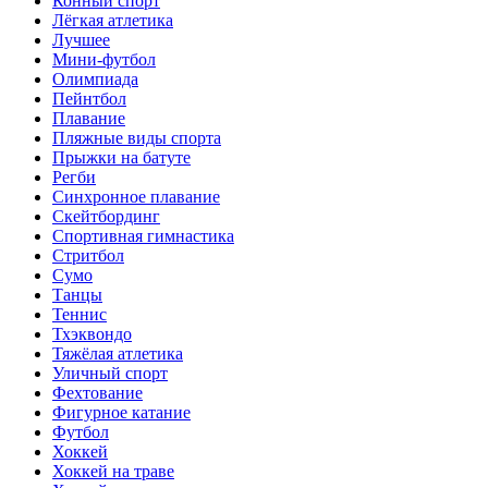
Конный спорт
Лёгкая атлетика
Лучшее
Мини-футбол
Олимпиада
Пейнтбол
Плавание
Пляжные виды спорта
Прыжки на батуте
Регби
Синхронное плавание
Скейтбординг
Спортивная гимнастика
Стритбол
Сумо
Танцы
Теннис
Тхэквондо
Тяжёлая атлетика
Уличный спорт
Фехтование
Фигурное катание
Футбол
Хоккей
Хоккей на траве