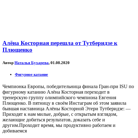
Алёна Косторная перешла от Тутберидзе к
Плющенко
Автор
Наталья Бухарева
, 01.08.2020
Фигурное катание
Чемпионка Европы, победительница финала Гран-при ISU по
фигурному катанию Алёна Косторная переходит в
тренерскую группу олимпийского чемпиона Евгения
Плющенко. В пятницу в своём Инстаграм об этом заявила
бывшая наставница Алёны Косторной Этери Тутберидзе: —
Приходят к нам милые, добрые, с открытым взглядом,
желающие добиться результатов, доказать себе и
другим.Проходит время, мы продуктивно работаем и
добиваемся