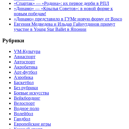
«Спартак» — «Родина»: их первое дерби в РПЛ
«Динамо» — «Крылья Советов»: в новой форме к
новым победам!
«Динамо» представило в ГУМе новую форму от Bosco
Евгения Медведева и Ильдар Гайнутдинов примут
участие в Young Star Ballet в Японии
Рубрики
VM-Культура
Авиаспорт
Автоспорт
Акробатика
Арт-футбол
Аэробика
Баскетбол
Без рубрики
Боевые искусства
Вейкбординг
Велоспорт
Водное поло
Волейбол
Гандбол
Европейские игры