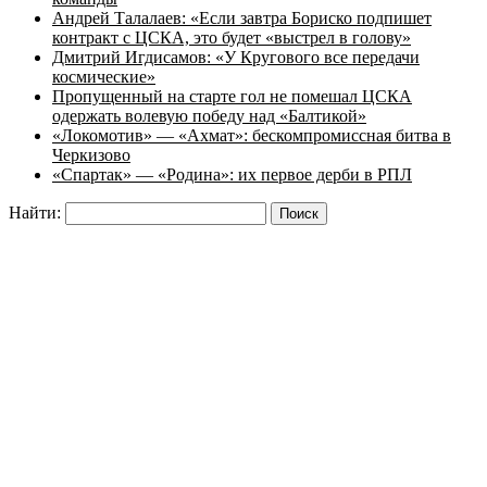
Андрей Талалаев: «Если завтра Бориско подпишет
контракт с ЦСКА, это будет «выстрел в голову»
Дмитрий Игдисамов: «У Кругового все передачи
космические»
Пропущенный на старте гол не помешал ЦСКА
одержать волевую победу над «Балтикой»
«Локомотив» — «Ахмат»: бескомпромиссная битва в
Черкизово
«Спартак» — «Родина»: их первое дерби в РПЛ
Найти: