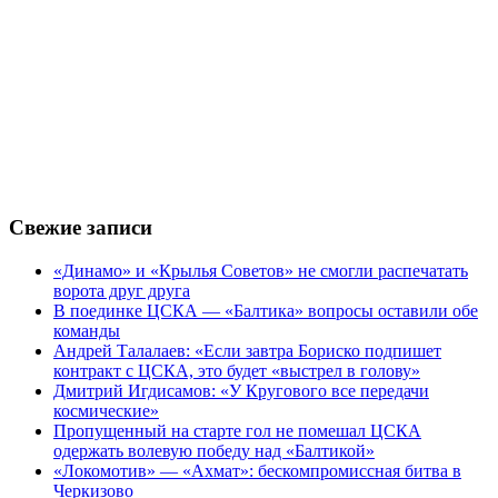
Свежие записи
«Динамо» и «Крылья Советов» не смогли распечатать
ворота друг друга
В поединке ЦСКА — «Балтика» вопросы оставили обе
команды
Андрей Талалаев: «Если завтра Бориско подпишет
контракт с ЦСКА, это будет «выстрел в голову»
Дмитрий Игдисамов: «У Кругового все передачи
космические»
Пропущенный на старте гол не помешал ЦСКА
одержать волевую победу над «Балтикой»
«Локомотив» — «Ахмат»: бескомпромиссная битва в
Черкизово