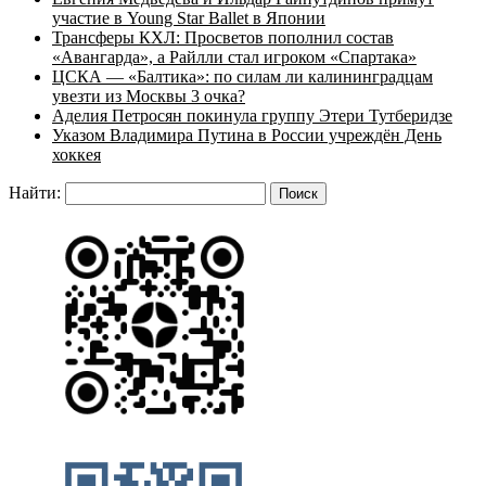
участие в Young Star Ballet в Японии
Трансферы КХЛ: Просветов пополнил состав
«Авангарда», а Райлли стал игроком «Спартака»
ЦСКА — «Балтика»: по силам ли калининградцам
увезти из Москвы 3 очка?
Аделия Петросян покинула группу Этери Тутберидзе
Указом Владимира Путина в России учреждён День
хоккея
Найти: