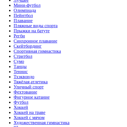
Лучшее
Мини-футбол
Олимпиада
Пейнтбол
Плавание
Пляжные виды спорта
Прыжки на батуте
Регби
Синхронное плавание
Скейтбординг
Спортивная гимнастика
Стритбол
Сумо
Танцы
Теннис
Тхэквондо
Тяжёлая атлетика
Уличный спорт
Фехтование
Фигурное катание
Футбол
Хоккей
Хоккей на траве
Хоккей с мячом
Художественная гимнастика