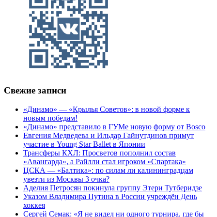
Свежие записи
«Динамо» — «Крылья Советов»: в новой форме к
новым победам!
«Динамо» представило в ГУМе новую форму от Bosco
Евгения Медведева и Ильдар Гайнутдинов примут
участие в Young Star Ballet в Японии
Трансферы КХЛ: Просветов пополнил состав
«Авангарда», а Райлли стал игроком «Спартака»
ЦСКА — «Балтика»: по силам ли калининградцам
увезти из Москвы 3 очка?
Аделия Петросян покинула группу Этери Тутберидзе
Указом Владимира Путина в России учреждён День
хоккея
Сергей Семак: «Я не видел ни одного турнира, где бы