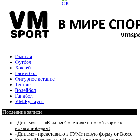
Главная
Футбол
Хоккей
Баскетбол
Фигурное катание
Теннис
Волейбол
Гандбол
VM-Культура
Последние записи
«Динамо» — «Крылья Советов»: в новой форме к
новым победам!
«Динамо» представило в ГУМе новую форму от Bosco
Евгения Медведева и Ильдар Гайнутдинов примут