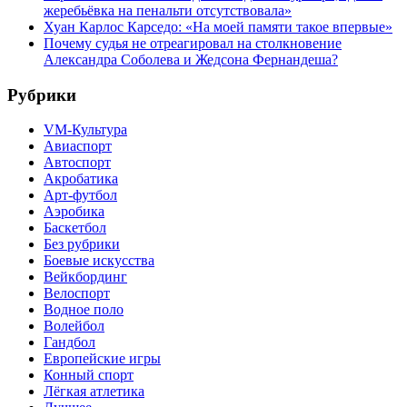
жеребьёвка на пенальти отсутствовала»
Хуан Карлос Карседо: «На моей памяти такое впервые»
Почему судья не отреагировал на столкновение
Александра Соболева и Жедсона Фернандеша?
Рубрики
VM-Культура
Авиаспорт
Автоспорт
Акробатика
Арт-футбол
Аэробика
Баскетбол
Без рубрики
Боевые искусства
Вейкбординг
Велоспорт
Водное поло
Волейбол
Гандбол
Европейские игры
Конный спорт
Лёгкая атлетика