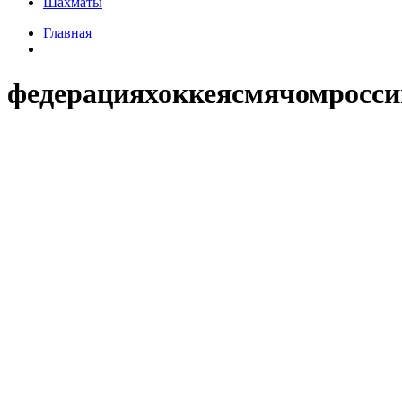
Шахматы
Главная
федерацияхоккеясмячомросси