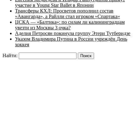
участие в Young Star Ballet в Японии
Трансферы КХЛ: Просветов пополнил состав
«Авангарда», а Райлли стал игроком «Спартака»
ЦСКА — «Балтика»: по силам ли калининградцам
увезти из Москвы 3 очка?
Аделия Петросян покинула группу Этери Тутберидзе
Указом Владимира Путина в России учреждён День
хоккея
Найти: