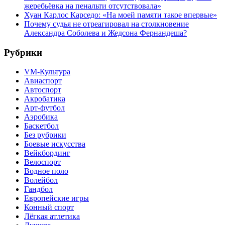
жеребьёвка на пенальти отсутствовала»
Хуан Карлос Карседо: «На моей памяти такое впервые»
Почему судья не отреагировал на столкновение
Александра Соболева и Жедсона Фернандеша?
Рубрики
VM-Культура
Авиаспорт
Автоспорт
Акробатика
Арт-футбол
Аэробика
Баскетбол
Без рубрики
Боевые искусства
Вейкбординг
Велоспорт
Водное поло
Волейбол
Гандбол
Европейские игры
Конный спорт
Лёгкая атлетика