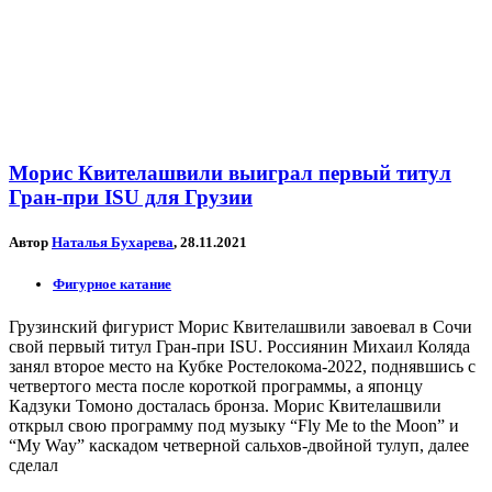
Морис Квителашвили выиграл первый титул
Гран-при ISU для Грузии
Автор
Наталья Бухарева
, 28.11.2021
Фигурное катание
Грузинский фигурист Морис Квителашвили завоевал в Сочи
свой первый титул Гран-при ISU. Россиянин Михаил Коляда
занял второе место на Кубке Ростелокома-2022, поднявшись с
четвертого места после короткой программы, а японцу
Кадзуки Томоно досталась бронза. Морис Квителашвили
открыл свою программу под музыку “Fly Me to the Moon” и
“My Way” каскадом четверной сальхов-двойной тулуп, далее
сделал