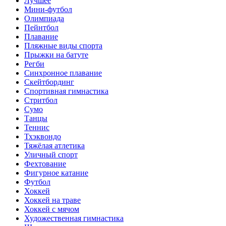
Лучшее
Мини-футбол
Олимпиада
Пейнтбол
Плавание
Пляжные виды спорта
Прыжки на батуте
Регби
Синхронное плавание
Скейтбординг
Спортивная гимнастика
Стритбол
Сумо
Танцы
Теннис
Тхэквондо
Тяжёлая атлетика
Уличный спорт
Фехтование
Фигурное катание
Футбол
Хоккей
Хоккей на траве
Хоккей с мячом
Художественная гимнастика