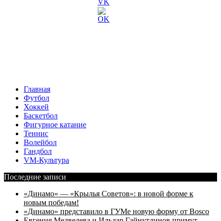
Главная
Футбол
Хоккей
Баскетбол
Фигурное катание
Теннис
Волейбол
Гандбол
VM-Культура
Последние записи
«Динамо» — «Крылья Советов»: в новой форме к
новым победам!
«Динамо» представило в ГУМе новую форму от Bosco
Евгения Медведева и Ильдар Гайнутдинов примут