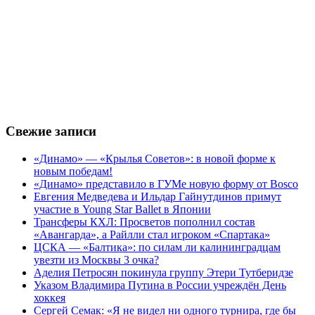
Свежие записи
«Динамо» — «Крылья Советов»: в новой форме к
новым победам!
«Динамо» представило в ГУМе новую форму от Bosco
Евгения Медведева и Ильдар Гайнутдинов примут
участие в Young Star Ballet в Японии
Трансферы КХЛ: Просветов пополнил состав
«Авангарда», а Райлли стал игроком «Спартака»
ЦСКА — «Балтика»: по силам ли калининградцам
увезти из Москвы 3 очка?
Аделия Петросян покинула группу Этери Тутберидзе
Указом Владимира Путина в России учреждён День
хоккея
Сергей Семак: «Я не видел ни одного турнира, где бы