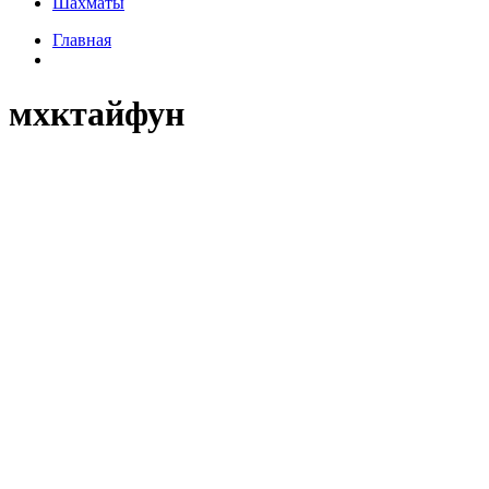
Шахматы
Главная
мхктайфун