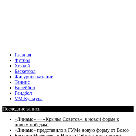
Главная
Футбол
Хоккей
Баскетбол
Фигурное катание
Теннис
Волейбол
Гандбол
VM-Культура
Последние записи
«Динамо» — «Крылья Советов»: в новой форме к
новым победам!
«Динамо» представило в ГУМе новую форму от Bosco
Евгения Медведева и Ильдар Гайнутдинов примут