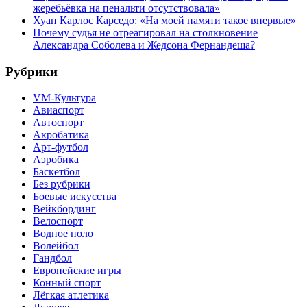
жеребьёвка на пенальти отсутствовала»
Хуан Карлос Карседо: «На моей памяти такое впервые»
Почему судья не отреагировал на столкновение
Александра Соболева и Жедсона Фернандеша?
Рубрики
VM-Культура
Авиаспорт
Автоспорт
Акробатика
Арт-футбол
Аэробика
Баскетбол
Без рубрики
Боевые искусства
Вейкбординг
Велоспорт
Водное поло
Волейбол
Гандбол
Европейские игры
Конный спорт
Лёгкая атлетика