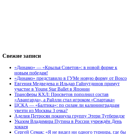
Свежие записи
«Динамо» — «Крылья Советов»: в новой форме к
новым победам!
«Динамо» представило в ГУМе новую форму от Bosco
Евгения Медведева и Ильдар Гайнутдинов примут
участие в Young Star Ballet в Японии
Трансферы КХЛ: Просветов пополнил состав
«Авангарда», а Райлли стал игроком «Спартака»
ЦСКА — «Балтика»: по силам ли калининградцам
увезти из Москвы 3 очка?
Аделия Петросян покинула группу Этери Тутберидзе
Указом Владимира Путина в России учреждён День
хоккея
Сергей Семак: «Я не видел ни одного турнира, где бы