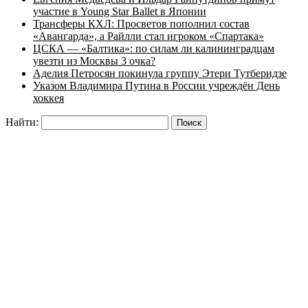
участие в Young Star Ballet в Японии
Трансферы КХЛ: Просветов пополнил состав
«Авангарда», а Райлли стал игроком «Спартака»
ЦСКА — «Балтика»: по силам ли калининградцам
увезти из Москвы 3 очка?
Аделия Петросян покинула группу Этери Тутберидзе
Указом Владимира Путина в России учреждён День
хоккея
Найти: