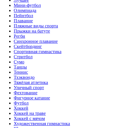
Лучшее
Мини-футбол
Олимпиада
Пейнтбол
Плавание
Пляжные виды спорта
Прыжки на батуте
Регби
Синхронное плавание
Скейтбординг
Спортивная гимнастика
Стритбол
Сумо
Танцы
Теннис
Тхэквондо
Тяжёлая атлетика
Уличный спорт
Фехтование
Фигурное катание
Футбол
Хоккей
Хоккей на траве
Хоккей с мячом
Художественная гимнастика