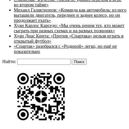
во втором тайме»
Михаил Галактионов: «Команда как автомобиль: из него
вытащили двигатель, переднее и заднее колесо, но он
продолжает ехать»
Хуан Карлос Карседо: «Мы очень ценим тех, кто может
сыграть при разных схемах и на разных позициях»
Хуан Диас Кинта: «Против «Спартака» нельзя играть в
открытый футбол»
«Спартак» разобрался с «Родиной» легко, но ещё не
показательно
Найти: