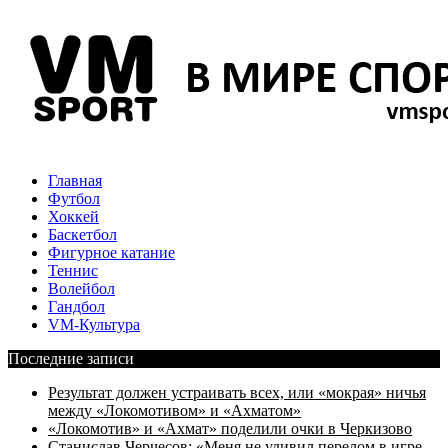
Главная
Футбол
Хоккей
Баскетбол
Фигурное катание
Теннис
Волейбол
Гандбол
VM-Культура
Последние записи
Результат должен устраивать всех, или «мокрая» ничья
между «Локомотивом» и «Ахматом»
«Локомотив» и «Ахмат» поделили очки в Черкизово
Станислав Черчесов: «Меня не удивил перелом в игре