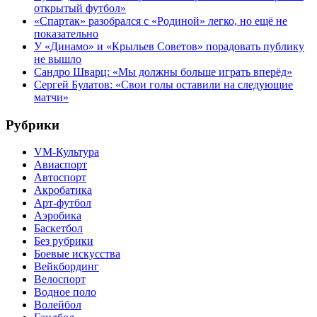
открытый футбол»
«Спартак» разобрался с «Родиной» легко, но ещё не
показательно
У «Динамо» и «Крыльев Советов» порадовать публику
не вышло
Сандро Шварц: «Мы должны больше играть вперёд»
Сергей Булатов: «Свои голы оставили на следующие
матчи»
Рубрики
VM-Культура
Авиаспорт
Автоспорт
Акробатика
Арт-футбол
Аэробика
Баскетбол
Без рубрики
Боевые искусства
Вейкбординг
Велоспорт
Водное поло
Волейбол