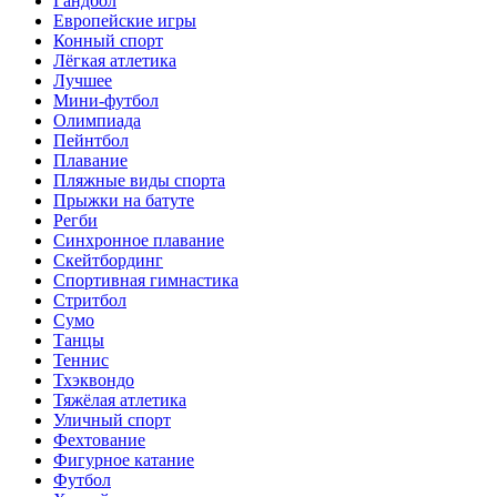
Гандбол
Европейские игры
Конный спорт
Лёгкая атлетика
Лучшее
Мини-футбол
Олимпиада
Пейнтбол
Плавание
Пляжные виды спорта
Прыжки на батуте
Регби
Синхронное плавание
Скейтбординг
Спортивная гимнастика
Стритбол
Сумо
Танцы
Теннис
Тхэквондо
Тяжёлая атлетика
Уличный спорт
Фехтование
Фигурное катание
Футбол