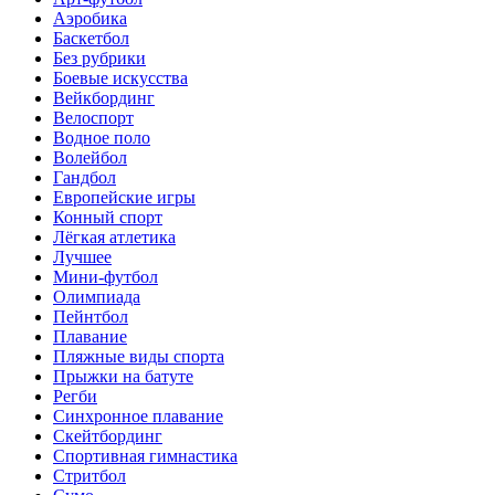
Аэробика
Баскетбол
Без рубрики
Боевые искусства
Вейкбординг
Велоспорт
Водное поло
Волейбол
Гандбол
Европейские игры
Конный спорт
Лёгкая атлетика
Лучшее
Мини-футбол
Олимпиада
Пейнтбол
Плавание
Пляжные виды спорта
Прыжки на батуте
Регби
Синхронное плавание
Скейтбординг
Спортивная гимнастика
Стритбол