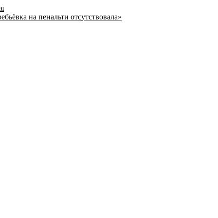
ея
ребьёвка на пенальти отсутствовала»