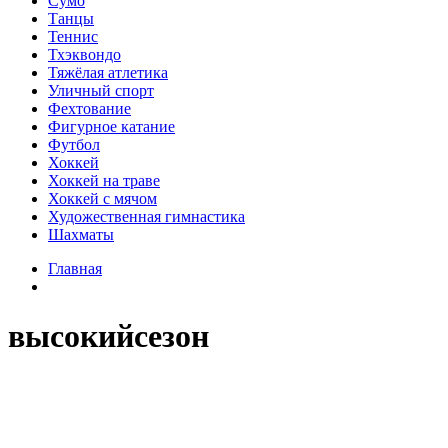
Сумо
Танцы
Теннис
Тхэквондо
Тяжёлая атлетика
Уличный спорт
Фехтование
Фигурное катание
Футбол
Хоккей
Хоккей на траве
Хоккей с мячом
Художественная гимнастика
Шахматы
Главная
высокийсезон