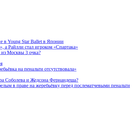
 в Young Star Ballet в Японии
, а Райлли стал игроком «Спартака»
 из Москвы 3 очка?
ея
ребьёвка на пенальти отсутствовала»
дра Соболева и Жедсона Фернандеша?
белым в праве на жеребьёвку перед послематчевыми пенальти