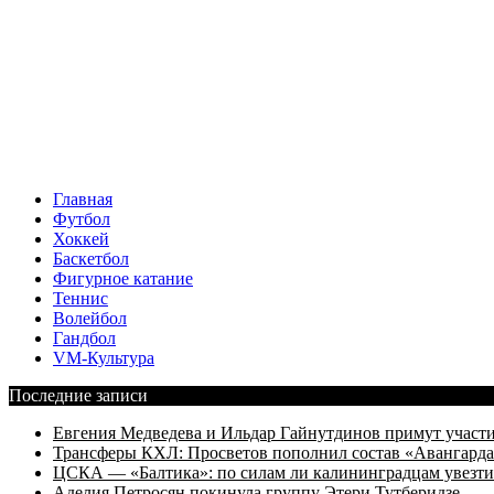
Главная
Футбол
Хоккей
Баскетбол
Фигурное катание
Теннис
Волейбол
Гандбол
VM-Культура
Последние записи
Евгения Медведева и Ильдар Гайнутдинов примут участие
Трансферы КХЛ: Просветов пополнил состав «Авангарда»
ЦСКА — «Балтика»: по силам ли калининградцам увезти
Аделия Петросян покинула группу Этери Тутберидзе