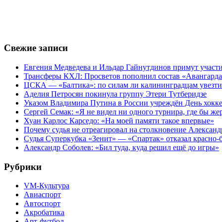
Свежие записи
Евгения Медведева и Ильдар Гайнутдинов примут участие
Трансферы КХЛ: Просветов пополнил состав «Авангарда»
ЦСКА — «Балтика»: по силам ли калининградцам увезти
Аделия Петросян покинула группу Этери Тутберидзе
Указом Владимира Путина в России учреждён День хокк
Сергей Семак: «Я не видел ни одного турнира, где бы же
Хуан Карлос Карседо: «На моей памяти такое впервые»
Почему судья не отреагировал на столкновение Алексан
Судья Суперкубка «Зенит» — «Спартак» отказал красно-
Александр Соболев: «Бил туда, куда решил ещё до игры»
Рубрики
VM-Культура
Авиаспорт
Автоспорт
Акробатика
Арт-футбол