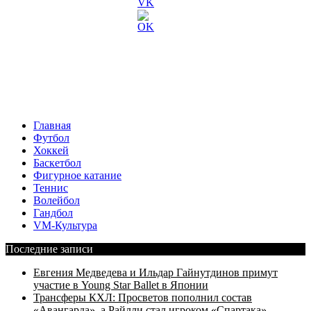
Главная
Футбол
Хоккей
Баскетбол
Фигурное катание
Теннис
Волейбол
Гандбол
VM-Культура
Последние записи
Евгения Медведева и Ильдар Гайнутдинов примут
участие в Young Star Ballet в Японии
Трансферы КХЛ: Просветов пополнил состав
«Авангарда», а Райлли стал игроком «Спартака»