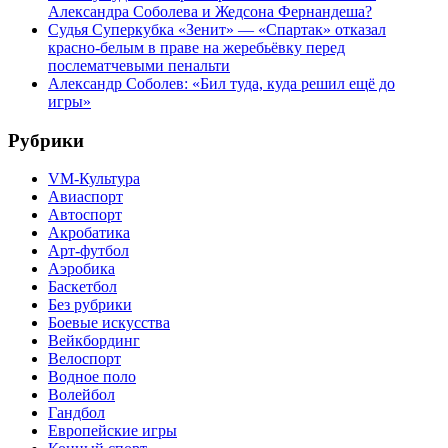
Александра Соболева и Жедсона Фернандеша?
Судья Суперкубка «Зенит» — «Спартак» отказал
красно-белым в праве на жеребьёвку перед
послематчевыми пенальти
Александр Соболев: «Бил туда, куда решил ещё до
игры»
Рубрики
VM-Культура
Авиаспорт
Автоспорт
Акробатика
Арт-футбол
Аэробика
Баскетбол
Без рубрики
Боевые искусства
Вейкбординг
Велоспорт
Водное поло
Волейбол
Гандбол
Европейские игры