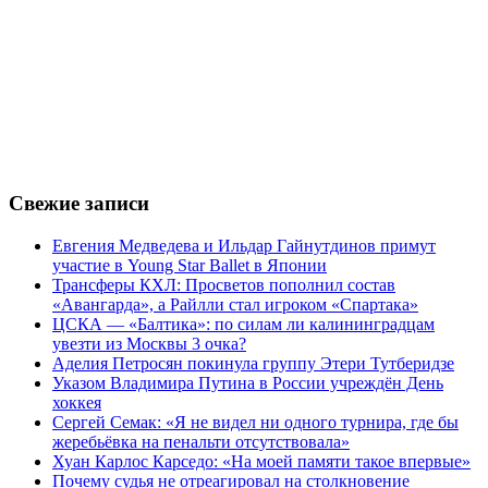
Свежие записи
Евгения Медведева и Ильдар Гайнутдинов примут
участие в Young Star Ballet в Японии
Трансферы КХЛ: Просветов пополнил состав
«Авангарда», а Райлли стал игроком «Спартака»
ЦСКА — «Балтика»: по силам ли калининградцам
увезти из Москвы 3 очка?
Аделия Петросян покинула группу Этери Тутберидзе
Указом Владимира Путина в России учреждён День
хоккея
Сергей Семак: «Я не видел ни одного турнира, где бы
жеребьёвка на пенальти отсутствовала»
Хуан Карлос Карседо: «На моей памяти такое впервые»
Почему судья не отреагировал на столкновение