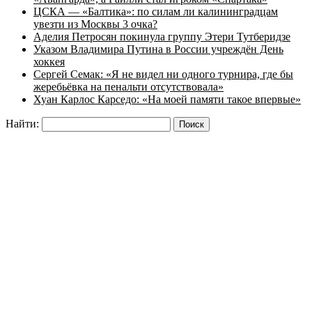
ЦСКА — «Балтика»: по силам ли калининградцам
увезти из Москвы 3 очка?
Аделия Петросян покинула группу Этери Тутберидзе
Указом Владимира Путина в России учреждён День
хоккея
Сергей Семак: «Я не видел ни одного турнира, где бы
жеребьёвка на пенальти отсутствовала»
Хуан Карлос Карседо: «На моей памяти такое впервые»
Найти: