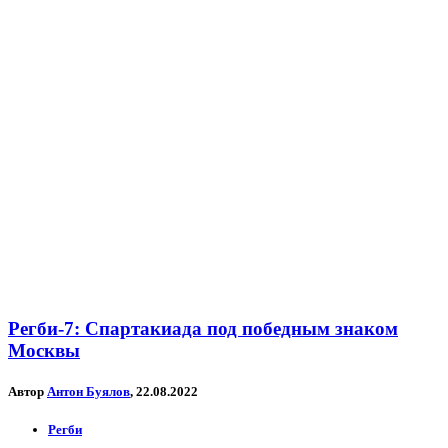
Регби-7: Спартакиада под победным знаком
Москвы
Автор
Антон Буялов
, 22.08.2022
Регби