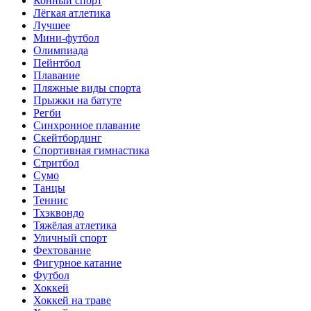
Конный спорт
Лёгкая атлетика
Лучшее
Мини-футбол
Олимпиада
Пейнтбол
Плавание
Пляжные виды спорта
Прыжки на батуте
Регби
Синхронное плавание
Скейтбординг
Спортивная гимнастика
Стритбол
Сумо
Танцы
Теннис
Тхэквондо
Тяжёлая атлетика
Уличный спорт
Фехтование
Фигурное катание
Футбол
Хоккей
Хоккей на траве