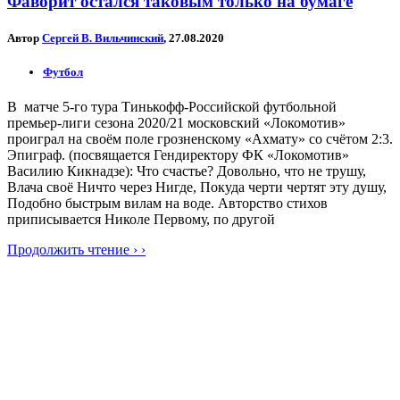
Фаворит остался таковым только на бумаге
Автор
Сергей В. Вильчинский
, 27.08.2020
Футбол
В матче 5-го тура Тинькофф-Российской футбольной
премьер-лиги сезона 2020/21 московский «Локомотив»
проиграл на своём поле грозненскому «Ахмату» со счётом 2:3.
Эпиграф. (посвящается Гендиректору ФК «Локомотив»
Василию Кикнадзе): Что счастье? Довольно, что не трушу,
Влача своё Ничто через Нигде, Покуда черти чертят эту душу,
Подобно быстрым вилам на воде. Авторство стихов
приписывается Николе Первому, по другой
Продолжить чтение › ›