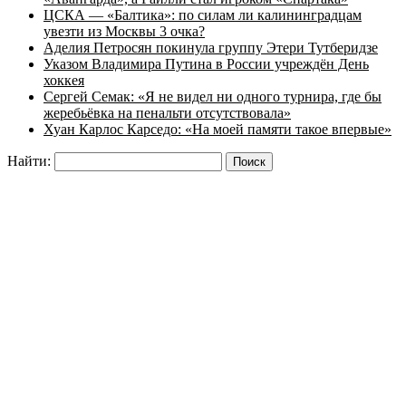
ЦСКА — «Балтика»: по силам ли калининградцам
увезти из Москвы 3 очка?
Аделия Петросян покинула группу Этери Тутберидзе
Указом Владимира Путина в России учреждён День
хоккея
Сергей Семак: «Я не видел ни одного турнира, где бы
жеребьёвка на пенальти отсутствовала»
Хуан Карлос Карседо: «На моей памяти такое впервые»
Найти: