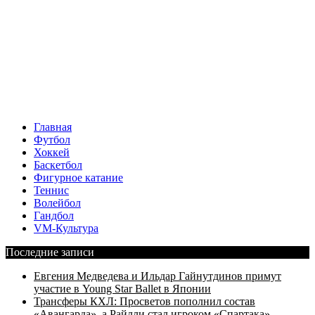
Главная
Футбол
Хоккей
Баскетбол
Фигурное катание
Теннис
Волейбол
Гандбол
VM-Культура
Последние записи
Евгения Медведева и Ильдар Гайнутдинов примут
участие в Young Star Ballet в Японии
Трансферы КХЛ: Просветов пополнил состав
«Авангарда», а Райлли стал игроком «Спартака»