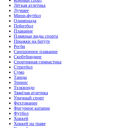
Конный спорт
Лёгкая атлетика
Лучшее
Мини-футбол
Олимпиада
Пейнтбол
Плавание
Пляжные виды спорта
Прыжки на батуте
Регби
Синхронное плавание
Скейтбординг
Спортивная гимнастика
Стритбол
Сумо
Танцы
Теннис
Тхэквондо
Тяжёлая атлетика
Уличный спорт
Фехтование
Фигурное катание
Футбол
Хоккей
Хоккей на траве