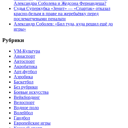
Александра Соболева и Жедсона Фернандеша?
Судья Суперкубка «Зенит» — «Спартак» отказал
красно-белым в праве на жеребьёвку перед
послематчевыми пенальти
Александр Соболев: «Бил туда, куда решил ещё до
игры»
Рубрики
VM-Культура
Авиаспорт
Автоспорт
Акробатика
Арт-футбол
Аэробика
Баскетбол
Без рубрики
Боевые искусства
Вейкбординг
Велоспорт
Водное поло
Волейбол
Гандбол
Европейские игры