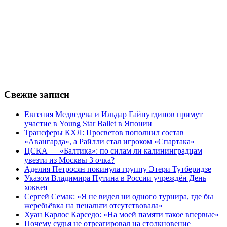
Свежие записи
Евгения Медведева и Ильдар Гайнутдинов примут
участие в Young Star Ballet в Японии
Трансферы КХЛ: Просветов пополнил состав
«Авангарда», а Райлли стал игроком «Спартака»
ЦСКА — «Балтика»: по силам ли калининградцам
увезти из Москвы 3 очка?
Аделия Петросян покинула группу Этери Тутберидзе
Указом Владимира Путина в России учреждён День
хоккея
Сергей Семак: «Я не видел ни одного турнира, где бы
жеребьёвка на пенальти отсутствовала»
Хуан Карлос Карседо: «На моей памяти такое впервые»
Почему судья не отреагировал на столкновение