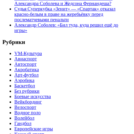
Александра Соболева и Жедсона Фернандеша?
Судья Суперкубка «Зенит» — «Спартак» отказал
красно-белым в праве на жеребьёвку перед
послематчевыми пенальти
Александр Соболев: «Бил туда, куда решил ещё до
игры»
Рубрики
VM-Культура
Авиаспорт
Автоспорт
Акробатика
Арт-футбол
Аэробика
Баскетбол
Без рубрики
Боевые искусства
Вейкбординг
Велоспорт
Водное поло
Волейбол
Гандбол
Европейские игры