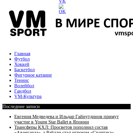
Главная
Футбол
Хоккей
Баскетбол
Фигурное катание
Теннис
Волейбол
Гандбол
VM-Культура
Последние записи
Евгения Медведева и Ильдар Гайнутдинов примут
участие в Young Star Ballet в Японии
Трансферы КХЛ: Просветов пополнил состав
«Авангарда», а Райлли стал игроком «Спартака»