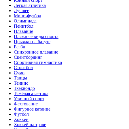
Конный спорт
Лёгкая атлетика
Лучшее
Мини-футбол
Олимпиада
Пейнтбол
Плавание
Пляжные виды спорта
Прыжки на батуте
Регби
Синхронное плавание
Скейтбординг
Спортивная гимнастика
Стритбол
Сумо
Танцы
Теннис
Тхэквондо
Тяжёлая атлетика
Уличный спорт
Фехтование
Фигурное катание
Футбол
Хоккей
Хоккей на траве