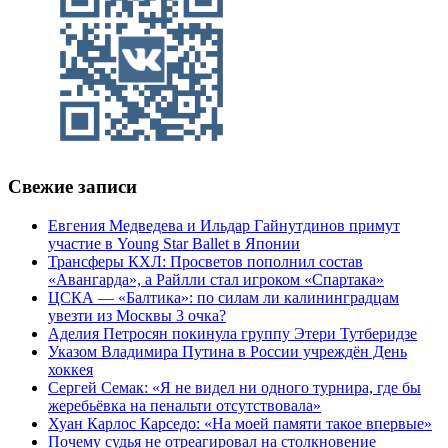
Свежие записи
Евгения Медведева и Ильдар Гайнутдинов примут
участие в Young Star Ballet в Японии
Трансферы КХЛ: Просветов пополнил состав
«Авангарда», а Райлли стал игроком «Спартака»
ЦСКА — «Балтика»: по силам ли калининградцам
увезти из Москвы 3 очка?
Аделия Петросян покинула группу Этери Тутберидзе
Указом Владимира Путина в России учреждён День
хоккея
Сергей Семак: «Я не видел ни одного турнира, где бы
жеребьёвка на пенальти отсутствовала»
Хуан Карлос Карседо: «На моей памяти такое впервые»
Почему судья не отреагировал на столкновение