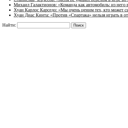
Михаил Галактионов: «Команда как автомобиль: из него в
Хуан Карлос Карседо: «Мы очень ценим тех, кто может с
Хуан Диас Кинта: «Против «Спартака» нельзя играть в 
Найти: