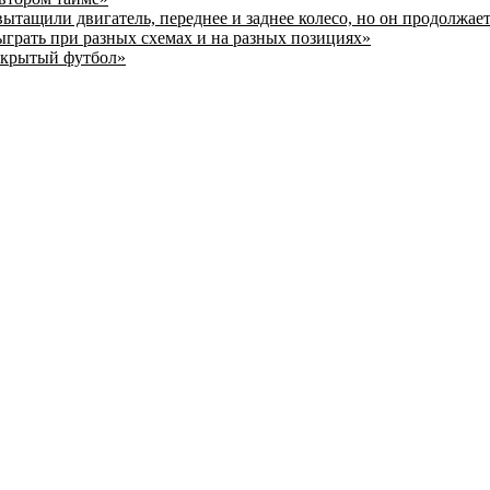
ытащили двигатель, переднее и заднее колесо, но он продолжает
ыграть при разных схемах и на разных позициях»
открытый футбол»