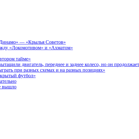
а «Динамо» — «Крылья Советов»
 между «Локомотивом» и «Ахматом»
 втором тайме»
ытащили двигатель, переднее и заднее колесо, но он продолжает
ыграть при разных схемах и на разных позициях»
открытый футбол»
зательно
е вышло