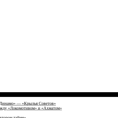
а «Динамо» — «Крылья Советов»
 между «Локомотивом» и «Ахматом»
 втором тайме»