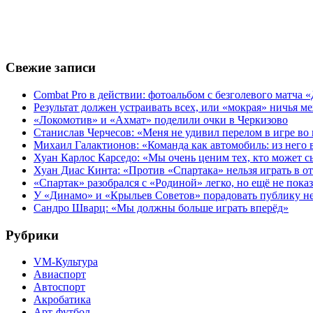
Свежие записи
Combat Pro в действии: фотоальбом с безголевого матч
Результат должен устраивать всех, или «мокрая» ничья
«Локомотив» и «Ахмат» поделили очки в Черкизово
Станислав Черчесов: «Меня не удивил перелом в игре во
Михаил Галактионов: «Команда как автомобиль: из него в
Хуан Карлос Карседо: «Мы очень ценим тех, кто может с
Хуан Диас Кинта: «Против «Спартака» нельзя играть в 
«Спартак» разобрался с «Родиной» легко, но ещё не пока
У «Динамо» и «Крыльев Советов» порадовать публику н
Сандро Шварц: «Мы должны больше играть вперёд»
Рубрики
VM-Культура
Авиаспорт
Автоспорт
Акробатика
Арт-футбол