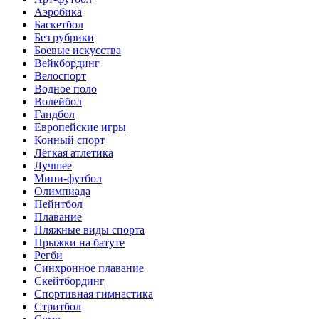
Аэробика
Баскетбол
Без рубрики
Боевые искусства
Вейкбординг
Велоспорт
Водное поло
Волейбол
Гандбол
Европейские игры
Конный спорт
Лёгкая атлетика
Лучшее
Мини-футбол
Олимпиада
Пейнтбол
Плавание
Пляжные виды спорта
Прыжки на батуте
Регби
Синхронное плавание
Скейтбординг
Спортивная гимнастика
Стритбол