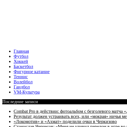
Главная
Футбол
Хоккей
Баскетбол
Фигурное катание
Теннис
Волейбол
Гандбол
VM-Культура
Последние записи
Combat Pro в действии: фотоальбом с безголевого матч
Результат должен устраивать всех, или «мокрая» ничья
«Локомотив» и «Ахмат» поделили очки в Черкизово
Станислав Черчесов: «Меня не удивил перелом в игре во