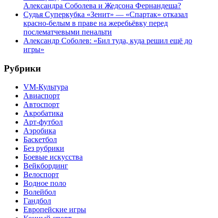
Александра Соболева и Жедсона Фернандеша?
Судья Суперкубка «Зенит» — «Спартак» отказал
красно-белым в праве на жеребьёвку перед
послематчевыми пенальти
Александр Соболев: «Бил туда, куда решил ещё до
игры»
Рубрики
VM-Культура
Авиаспорт
Автоспорт
Акробатика
Арт-футбол
Аэробика
Баскетбол
Без рубрики
Боевые искусства
Вейкбординг
Велоспорт
Водное поло
Волейбол
Гандбол
Европейские игры