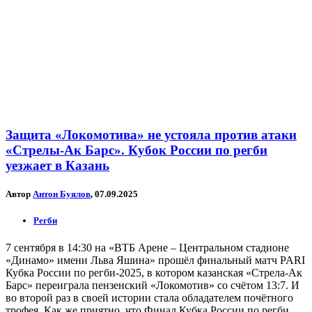
Защита «Локомотива» не устояла против атаки
«Стрелы-Ак Барс». Кубок России по регби
уезжает в Казань
Автор
Антон Буялов
, 07.09.2025
Регби
7 сентября в 14:30 на «ВТБ Арене – Центральном стадионе
«Динамо» имени Льва Яшина» прошёл финальный матч PARI
Кубка России по регби-2025, в котором казанская «Стрела-Ак
Барс» переиграла пензенский «Локомотив» со счётом 13:7. И
во второй раз в своей истории стала обладателем почётного
трофея. Как же приятно, что Финал Кубка России по регби