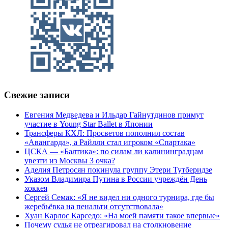
Свежие записи
Евгения Медведева и Ильдар Гайнутдинов примут
участие в Young Star Ballet в Японии
Трансферы КХЛ: Просветов пополнил состав
«Авангарда», а Райлли стал игроком «Спартака»
ЦСКА — «Балтика»: по силам ли калининградцам
увезти из Москвы 3 очка?
Аделия Петросян покинула группу Этери Тутберидзе
Указом Владимира Путина в России учреждён День
хоккея
Сергей Семак: «Я не видел ни одного турнира, где бы
жеребьёвка на пенальти отсутствовала»
Хуан Карлос Карседо: «На моей памяти такое впервые»
Почему судья не отреагировал на столкновение