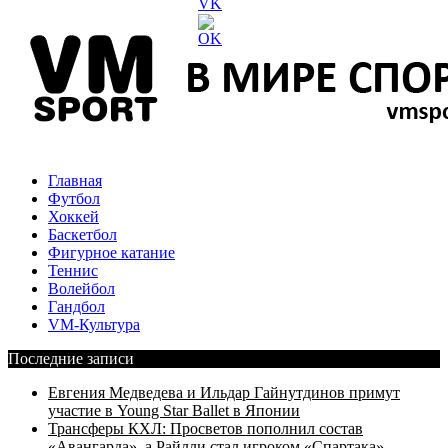
Главная
Футбол
Хоккей
Баскетбол
Фигурное катание
Теннис
Волейбол
Гандбол
VM-Культура
Последние записи
Евгения Медведева и Ильдар Гайнутдинов примут
участие в Young Star Ballet в Японии
Трансферы КХЛ: Просветов пополнил состав
«Авангарда», а Райлли стал игроком «Спартака»