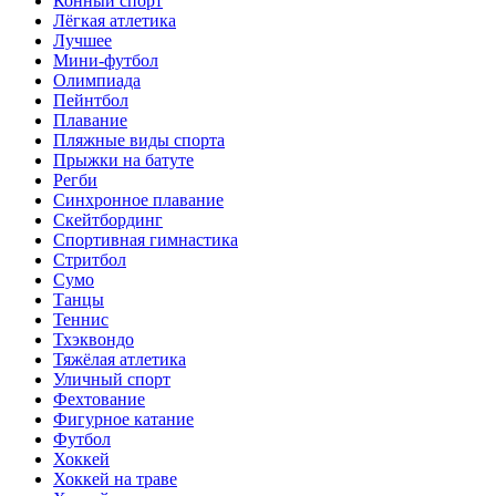
Конный спорт
Лёгкая атлетика
Лучшее
Мини-футбол
Олимпиада
Пейнтбол
Плавание
Пляжные виды спорта
Прыжки на батуте
Регби
Синхронное плавание
Скейтбординг
Спортивная гимнастика
Стритбол
Сумо
Танцы
Теннис
Тхэквондо
Тяжёлая атлетика
Уличный спорт
Фехтование
Фигурное катание
Футбол
Хоккей
Хоккей на траве