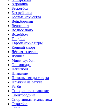
Аэробика
Баскетбол
Без рубрики
Боевые искусства
Вейкбординг
Велоспорт
Водное поло
Волейбол
Гандбол
Европейские игры
Конный спорт
Лёгкая атлетика
Лучшее
Мини-футбол
Олимпиада
Пейнтбол
Плавание
Пляжные виды спорта
Прыжки на батуте
Регби
Синхронное плавание
Скейтбординг
Спортивная гимнастика
Стритбол