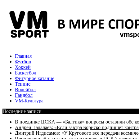
Главная
Футбол
Хоккей
Баскетбол
Фигурное катание
Теннис
Волейбол
Гандбол
VM-Культура
Последние записи
В поединке ЦСКА — «Балтика» вопросы оставили обе к
Андрей Талалаев: «Если завтра Бориско подпишет контра
Дмитрий Игдисамов: «У Кругового все передачи космиче
Пропущенный на старте гол не помешал ЦСКА одержать 