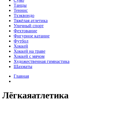
Сумо
Танцы
Теннис
Тхэквондо
Тяжёлая атлетика
Уличный спорт
Фехтование
Фигурное катание
Футбол
Хоккей
Хоккей на траве
Хоккей с мячом
Художественная гимнастика
Шахматы
Главная
Лёгкаяатлетика