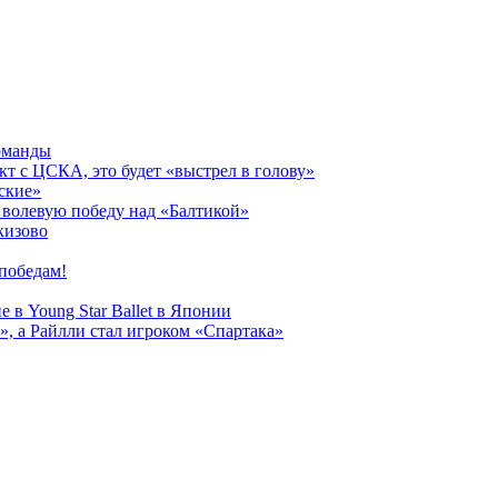
оманды
кт с ЦСКА, это будет «выстрел в голову»
ские»
волевую победу над «Балтикой»
кизово
победам!
 в Young Star Ballet в Японии
, а Райлли стал игроком «Спартака»