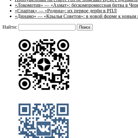
«Локомотив» — «Ахмат»: бескомпромиссная битва в Чер
«Спартак» — «Родина»: их первое дерби в РПЛ
«Динамо» — «Крылья Советов»: в новой форме к новым 
Найти: