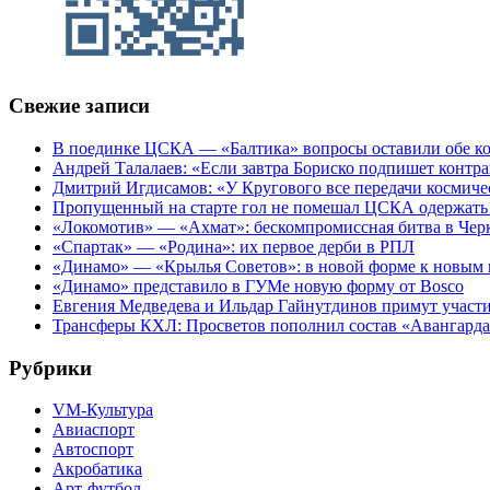
Свежие записи
В поединке ЦСКА — «Балтика» вопросы оставили обе к
Андрей Талалаев: «Если завтра Бориско подпишет контра
Дмитрий Игдисамов: «У Кругового все передачи космиче
Пропущенный на старте гол не помешал ЦСКА одержать 
«Локомотив» — «Ахмат»: бескомпромиссная битва в Чер
«Спартак» — «Родина»: их первое дерби в РПЛ
«Динамо» — «Крылья Советов»: в новой форме к новым 
«Динамо» представило в ГУМе новую форму от Bosco
Евгения Медведева и Ильдар Гайнутдинов примут участие
Трансферы КХЛ: Просветов пополнил состав «Авангарда»
Рубрики
VM-Культура
Авиаспорт
Автоспорт
Акробатика
Арт-футбол