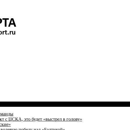
оманды
кт с ЦСКА, это будет «выстрел в голову»
ские»
волевую победу над «Балтикой»