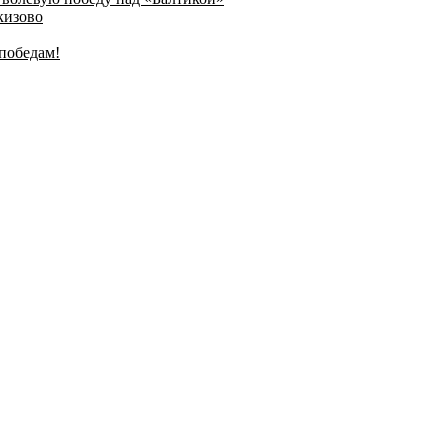
кизово
победам!