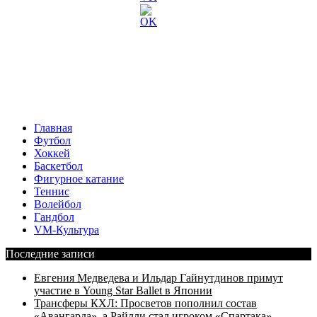
Главная
Футбол
Хоккей
Баскетбол
Фигурное катание
Теннис
Волейбол
Гандбол
VM-Культура
Последние записи
Евгения Медведева и Ильдар Гайнутдинов примут
участие в Young Star Ballet в Японии
Трансферы КХЛ: Просветов пополнил состав
«Авангарда», а Райлли стал игроком «Спартака»