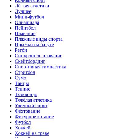
Конный спорт
Лёгкая атлетика
Лучшее
Мини-футбол
Олимпиада
Пейнтбол
Плавание
Пляжные виды спорта
Прыжки на батуте
Регби
Синхронное плавание
Скейтбординг
Спортивная гимнастика
Стритбол
Сумо
Танцы
Теннис
Тхэквондо
Тяжёлая атлетика
Уличный спорт
Фехтование
Фигурное катание
Футбол
Хоккей
Хоккей на траве