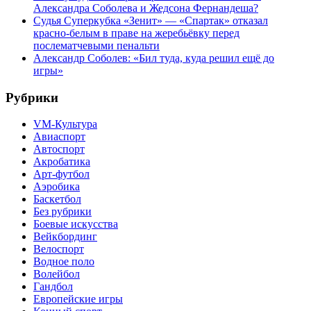
Александра Соболева и Жедсона Фернандеша?
Судья Суперкубка «Зенит» — «Спартак» отказал
красно-белым в праве на жеребьёвку перед
послематчевыми пенальти
Александр Соболев: «Бил туда, куда решил ещё до
игры»
Рубрики
VM-Культура
Авиаспорт
Автоспорт
Акробатика
Арт-футбол
Аэробика
Баскетбол
Без рубрики
Боевые искусства
Вейкбординг
Велоспорт
Водное поло
Волейбол
Гандбол
Европейские игры