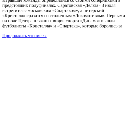
Игравшие команды определились со своими соперниками в
предстоящих полуфиналах. Саратовская «Дельта» 3 июля
встретится с московским «Спартаком», а питерский
«Кристалл» сразится со столичным «Локомотивом». Первыми
на поле Центра пляжных видов спорта «Динамо» вышли
футболисты «Кристалла» и «Спартака», которые боролись за
Продолжить чтение › ›