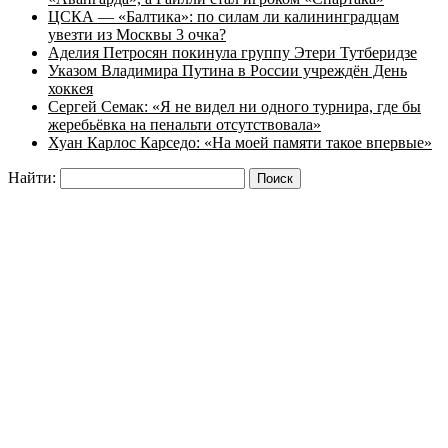
ЦСКА — «Балтика»: по силам ли калининградцам
увезти из Москвы 3 очка?
Аделия Петросян покинула группу Этери Тутберидзе
Указом Владимира Путина в России учреждён День
хоккея
Сергей Семак: «Я не видел ни одного турнира, где бы
жеребьёвка на пенальти отсутствовала»
Хуан Карлос Карседо: «На моей памяти такое впервые»
Найти: