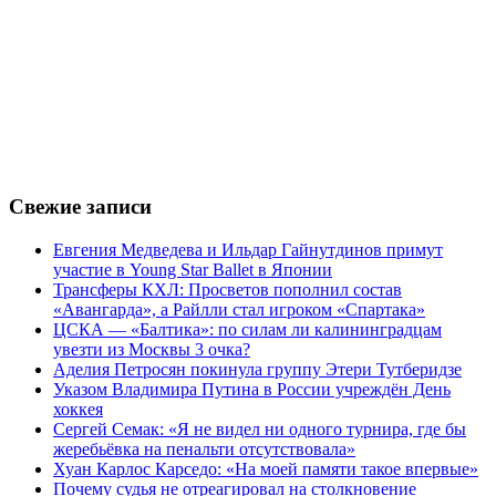
Свежие записи
Евгения Медведева и Ильдар Гайнутдинов примут
участие в Young Star Ballet в Японии
Трансферы КХЛ: Просветов пополнил состав
«Авангарда», а Райлли стал игроком «Спартака»
ЦСКА — «Балтика»: по силам ли калининградцам
увезти из Москвы 3 очка?
Аделия Петросян покинула группу Этери Тутберидзе
Указом Владимира Путина в России учреждён День
хоккея
Сергей Семак: «Я не видел ни одного турнира, где бы
жеребьёвка на пенальти отсутствовала»
Хуан Карлос Карседо: «На моей памяти такое впервые»
Почему судья не отреагировал на столкновение