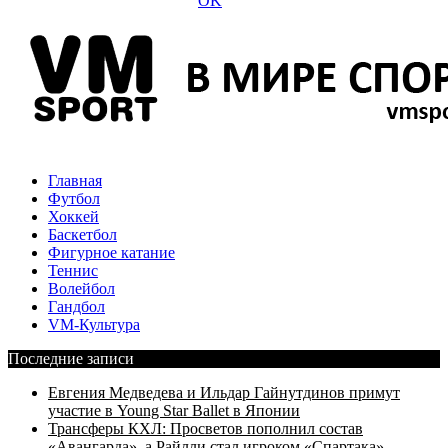
Главная
Футбол
Хоккей
Баскетбол
Фигурное катание
Теннис
Волейбол
Гандбол
VM-Культура
Последние записи
Евгения Медведева и Ильдар Гайнутдинов примут
участие в Young Star Ballet в Японии
Трансферы КХЛ: Просветов пополнил состав
«Авангарда», а Райлли стал игроком «Спартака»