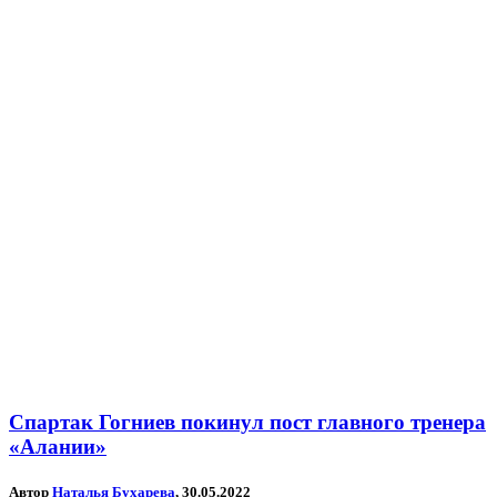
Спартак Гогниев покинул пост главного тренера
«Алании»
Автор
Наталья Бухарева
, 30.05.2022