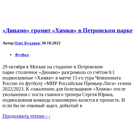
«Динамо» громит «Химки» в Петровском парке
Автор
Олег Бухарев
, 30.10.2022
Футбол
29 октября в Москве на стадионе в Петровском
парке столичное «Динамо» разгромило со счётом 6:1
подмосковные «Химки» в матче 15-го тура Чемпионата
России по футболу «МИР Российская Премьер-Лига» сезона
2022/2023. К сожалению для болельщиков «Химок» после
увольнения с поста главного тренера Сергея Юрана,
подмосковная команда планомерно валится в пропасть. И
если бы не очковый задел, добытый в
Продолжить чтение › ›