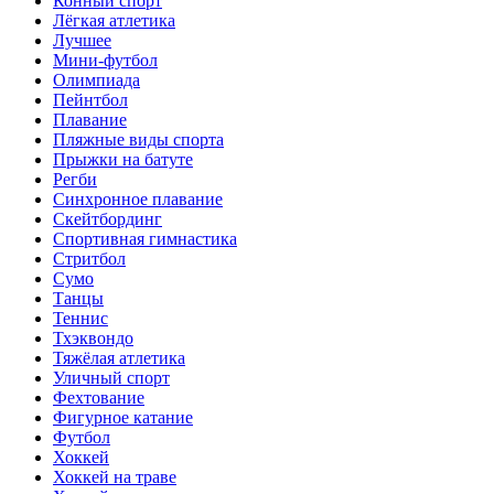
Конный спорт
Лёгкая атлетика
Лучшее
Мини-футбол
Олимпиада
Пейнтбол
Плавание
Пляжные виды спорта
Прыжки на батуте
Регби
Синхронное плавание
Скейтбординг
Спортивная гимнастика
Стритбол
Сумо
Танцы
Теннис
Тхэквондо
Тяжёлая атлетика
Уличный спорт
Фехтование
Фигурное катание
Футбол
Хоккей
Хоккей на траве