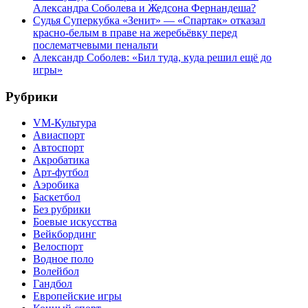
Александра Соболева и Жедсона Фернандеша?
Судья Суперкубка «Зенит» — «Спартак» отказал
красно-белым в праве на жеребьёвку перед
послематчевыми пенальти
Александр Соболев: «Бил туда, куда решил ещё до
игры»
Рубрики
VM-Культура
Авиаспорт
Автоспорт
Акробатика
Арт-футбол
Аэробика
Баскетбол
Без рубрики
Боевые искусства
Вейкбординг
Велоспорт
Водное поло
Волейбол
Гандбол
Европейские игры