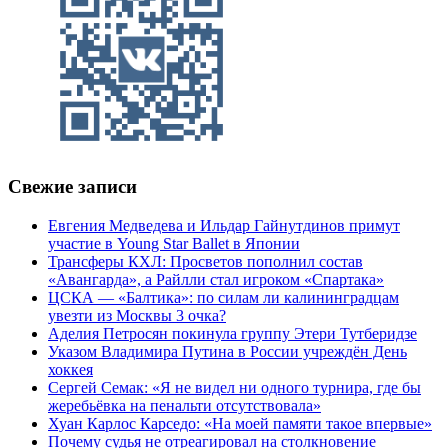
Свежие записи
Евгения Медведева и Ильдар Гайнутдинов примут
участие в Young Star Ballet в Японии
Трансферы КХЛ: Просветов пополнил состав
«Авангарда», а Райлли стал игроком «Спартака»
ЦСКА — «Балтика»: по силам ли калининградцам
увезти из Москвы 3 очка?
Аделия Петросян покинула группу Этери Тутберидзе
Указом Владимира Путина в России учреждён День
хоккея
Сергей Семак: «Я не видел ни одного турнира, где бы
жеребьёвка на пенальти отсутствовала»
Хуан Карлос Карседо: «На моей памяти такое впервые»
Почему судья не отреагировал на столкновение