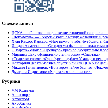
Свежие записи
ЦСКА — «Ростов»: продолжение столичной саги, или во
«Локомотив» — «Акрон»: баланс между желаниями и ре
Хуан Карлос Карседо: «Нам важно, чтобы футболисты был
Ильдар Ахметзянов: «Сегодня мы были не похожи сами н
«Спартак» одолел «Оренбург» красиво, убедительно и з
Мирлинд Даку официально стал игроком «Спартака»
«Спартак» громит «Оренбург» с дублем Угальде и рекор
Повторили десять месяцев спустя, или как ЦСКА не дал 
Михаил Галактионов: «Во втором тайме был тот «Локом
Дмитрий Игдисамов: «Радоваться сил пока нет»
Рубрики
VM-Культура
Авиаспорт
Автоспорт
Акробатика
Арт-футбол