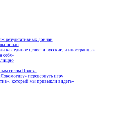
яж результативных дончан
альностью
и как единое целое: и русские, и иностранцы»
а себя»
релищно
дным голом Полеха
«Локомотиву» перевернуть игру
отив», который мы привыкли видеть»