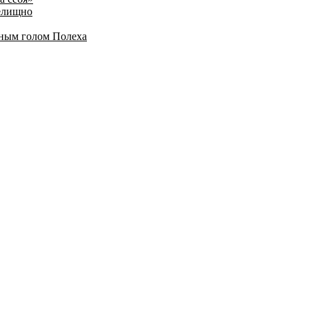
релищно
дным голом Полеха