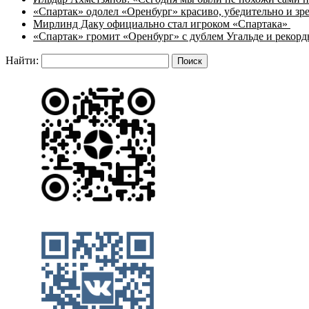
«Спартак» одолел «Оренбург» красиво, убедительно и з
Мирлинд Даку официально стал игроком «Спартака»
«Спартак» громит «Оренбург» с дублем Угальде и рекор
Найти: