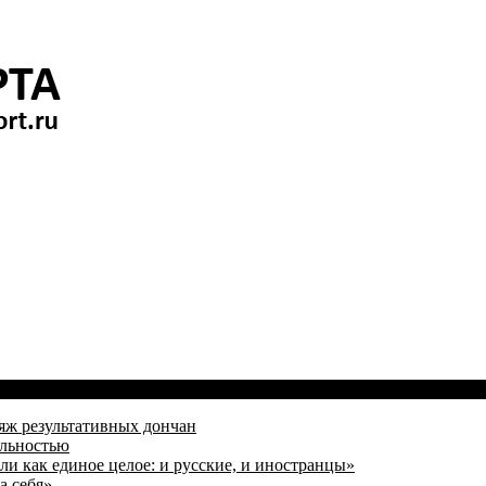
яж результативных дончан
альностью
и как единое целое: и русские, и иностранцы»
а себя»