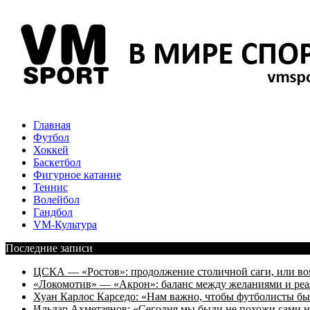
Главная
Футбол
Хоккей
Баскетбол
Фигурное катание
Теннис
Волейбол
Гандбол
VM-Культура
Последние записи
ЦСКА — «Ростов»: продолжение столичной саги, или во
«Локомотив» — «Акрон»: баланс между желаниями и ре
Хуан Карлос Карседо: «Нам важно, чтобы футболисты был
Ильдар Ахметзянов: «Сегодня мы были не похожи сами н