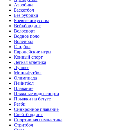
Аэробика
Баскетбол
Без рубрики
Боевые искусства
Вейкбординг
Велоспорт
Водное поло
Волейбол
Гандбол
Европейские игры
Конный спорт
Лёгкая атлетика
Лучшее
Мини-футбол
Олимпиада
Пейнтбол
Плавание
Пляжные виды спорта
Прыжки на батуте
Регби
Синхронное плавание
Скейтбординг
Спортивная гимнастика
Стритбол