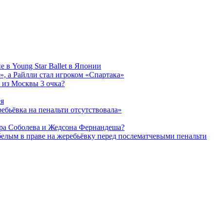
 в Young Star Ballet в Японии
, а Райлли стал игроком «Спартака»
 из Москвы 3 очка?
ея
ребьёвка на пенальти отсутствовала»
дра Соболева и Жедсона Фернандеша?
белым в праве на жеребьёвку перед послематчевыми пенальти