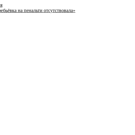
ея
ребьёвка на пенальти отсутствовала»