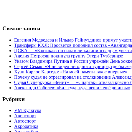
Свежие записи
Евгения Медведева и Ильдар Гайнутдинов примут участие
Трансферы КХЛ: Просветов пополнил состав «Авангарда»
ЦСКА — «Балтика»: по силам ли калининградцам увезти
Аделия Петросян покинула группу Этери Тутберидзе
Указом Владимира Путина в России учреждён День хокк
Сергей Семак: «Я не видел ни одного турнира, где бы же
Хуан Карлос Карседо: «На моей памяти такое впервые»
Почему судья не отреагировал на столкновение Алексан
Судья Суперкубка «Зенит» — «Спартак» отказал красно-
Александр Соболев: «Бил туда, куда решил ещё до игры»
Рубрики
VM-Культура
Авиаспорт
Автоспорт
Акробатика
Арт-футбол