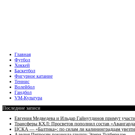
Главная
Футбол
Хоккей
Баскетбол
Фигурное катание
Теннис
Волейбол
Гандбол
VM-Культура
Последние записи
Евгения Медведева и Ильдар Гайнутдинов примут участие
Трансферы КХЛ: Просветов пополнил состав «Авангарда»
ЦСКА — «Балтика»: по силам ли калининградцам увезти
Аделия Петросян покинула группу Этери Тутберидзе