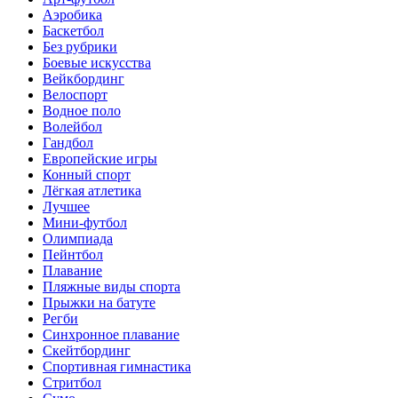
Аэробика
Баскетбол
Без рубрики
Боевые искусства
Вейкбординг
Велоспорт
Водное поло
Волейбол
Гандбол
Европейские игры
Конный спорт
Лёгкая атлетика
Лучшее
Мини-футбол
Олимпиада
Пейнтбол
Плавание
Пляжные виды спорта
Прыжки на батуте
Регби
Синхронное плавание
Скейтбординг
Спортивная гимнастика
Стритбол