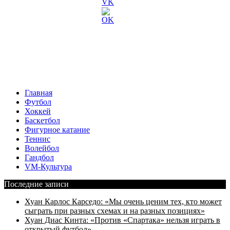
Главная
Футбол
Хоккей
Баскетбол
Фигурное катание
Теннис
Волейбол
Гандбол
VM-Культура
Последние записи
Хуан Карлос Карседо: «Мы очень ценим тех, кто может
сыграть при разных схемах и на разных позициях»
Хуан Диас Кинта: «Против «Спартака» нельзя играть в
открытый футбол»