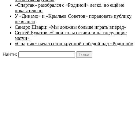
«Спартак» разобрался с «Родиной» легко, но ещё не
показательно
У «Динамо» и «Крыльев Советов» порадовать публику
не вышло
Сандро Шварц: «Мы должны больше играть вперёд»
Сергей Булатов: «Свои голы оставили на следующие
матчи»
«Спартак» начал сезон крупной победой над «Родиной»
Найти: