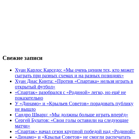
Свежие записи
Хуан Карлос Карседо: «Мы очень ценим тех, кто может
сыграть при разных схемах и на разных позициях»
Хуан Диас Кинта: «Против «Спартака» нельзя играть в
открытый футбол»
«Спартак» разобрался с «Родиной» легко, но ещё не
показательно
У «Динамо» и «Крыльев Советов» порадовать публику
не вышло
Сандро Шварц: «Мы должны больше играть вперёд»
Сергей Булатов: «Свои голы оставили на следующие
матчи»
«Спартак» начал сезон крупной победой над «Родиной»
«Динамо» и «Крылья Советов» не смогли распечатать