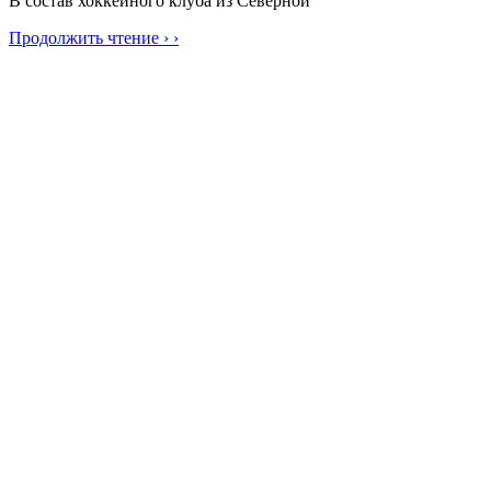
В состав хоккейного клуба из Северной
Продолжить чтение › ›