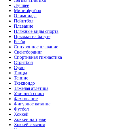
Лёгкая атлетика
Лучшее
Мини-футбол
Олимпиада
Пейнтбол
Плавание
Пляжные виды спорта
Прыжки на батуте
Регби
Синхронное плавание
Скейтбординг
Спортивная гимнастика
Стритбол
Сумо
Танцы
Теннис
Тхэквондо
Тяжёлая атлетика
Уличный спорт
Фехтование
Фигурное катание
Футбол
Хоккей
Хоккей на траве
Хоккей с мячом