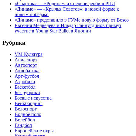
«Спартак» — «Родина»: их первое дерби в РПЛ
«Динамо» — «Крылья Советов»: в новой форме к
новым победам!
«Динамо» представило в ГУМе новую форму от Bosco
Евгения Медведева и Ильдар Гайнутдинов примут
участие в Young Star Ballet в Японии
Рубрики
VM-Культура
Авиаспорт
Автоспорт
Акробатика
Арт-футбол
Аэробика
Баскетбол
Без рубрики
Боевые искусства
Вейкбординг
Велоспорт
Водное поло
Волейбол
Гандбол
Европейские игры