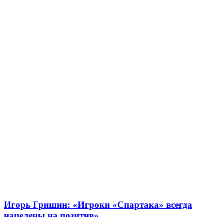
Игорь Гришин: «Игроки «Спартака» всегда
нацелены на позитив»