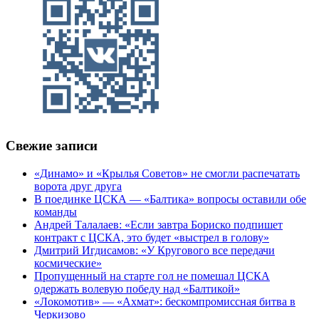
Свежие записи
«Динамо» и «Крылья Советов» не смогли распечатать
ворота друг друга
В поединке ЦСКА — «Балтика» вопросы оставили обе
команды
Андрей Талалаев: «Если завтра Бориско подпишет
контракт с ЦСКА, это будет «выстрел в голову»
Дмитрий Игдисамов: «У Кругового все передачи
космические»
Пропущенный на старте гол не помешал ЦСКА
одержать волевую победу над «Балтикой»
«Локомотив» — «Ахмат»: бескомпромиссная битва в
Черкизово