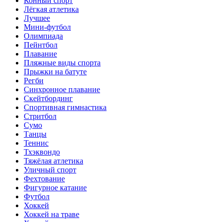
Конный спорт
Лёгкая атлетика
Лучшее
Мини-футбол
Олимпиада
Пейнтбол
Плавание
Пляжные виды спорта
Прыжки на батуте
Регби
Синхронное плавание
Скейтбординг
Спортивная гимнастика
Стритбол
Сумо
Танцы
Теннис
Тхэквондо
Тяжёлая атлетика
Уличный спорт
Фехтование
Фигурное катание
Футбол
Хоккей
Хоккей на траве