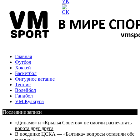
Главная
Футбол
Хоккей
Баскетбол
Фигурное катание
Теннис
Волейбол
Гандбол
VM-Культура
Последние записи
«Динамо» и «Крылья Советов» не смогли распечатать
ворота друг друга
В поединке ЦСКА — «Балтика» вопросы оставили обе
команды