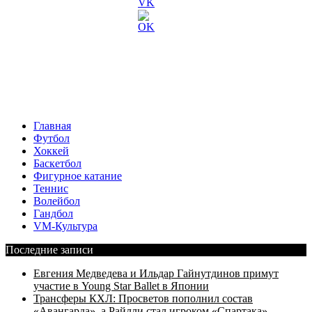
Главная
Футбол
Хоккей
Баскетбол
Фигурное катание
Теннис
Волейбол
Гандбол
VM-Культура
Последние записи
Евгения Медведева и Ильдар Гайнутдинов примут
участие в Young Star Ballet в Японии
Трансферы КХЛ: Просветов пополнил состав
«Авангарда», а Райлли стал игроком «Спартака»