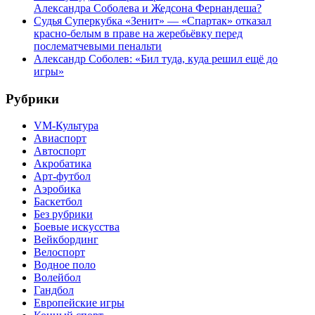
Александра Соболева и Жедсона Фернандеша?
Судья Суперкубка «Зенит» — «Спартак» отказал
красно-белым в праве на жеребьёвку перед
послематчевыми пенальти
Александр Соболев: «Бил туда, куда решил ещё до
игры»
Рубрики
VM-Культура
Авиаспорт
Автоспорт
Акробатика
Арт-футбол
Аэробика
Баскетбол
Без рубрики
Боевые искусства
Вейкбординг
Велоспорт
Водное поло
Волейбол
Гандбол
Европейские игры