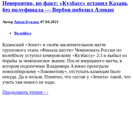
Невероятно, но факт: «Кузбасс» оставил Казань
без полуфинала — Вербов победил Алекно
Автор
Антон Буялов
, 07.04.2021
Волейбол
Казанский «Зенит» в своём заключительном матче
группового этапа «Финала шести» Чемпионата России по
волейболу уступил кемеровскому «Кузбассу» 2:3 и выбыл из
борьбы за чемпионское звание. После вчерашнего матча, в
котором подопечные Владимира Алекно проиграли
новосибирскому «Локомотиву», отступать казанцам было
некуда. Да и нельзя. Понятно, что состав у «Зенита» такой, что
учить там никого не надо.
Продолжить чтение › ›