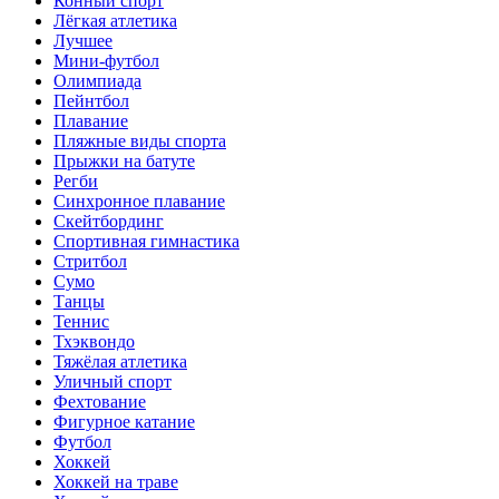
Конный спорт
Лёгкая атлетика
Лучшее
Мини-футбол
Олимпиада
Пейнтбол
Плавание
Пляжные виды спорта
Прыжки на батуте
Регби
Синхронное плавание
Скейтбординг
Спортивная гимнастика
Стритбол
Сумо
Танцы
Теннис
Тхэквондо
Тяжёлая атлетика
Уличный спорт
Фехтование
Фигурное катание
Футбол
Хоккей
Хоккей на траве