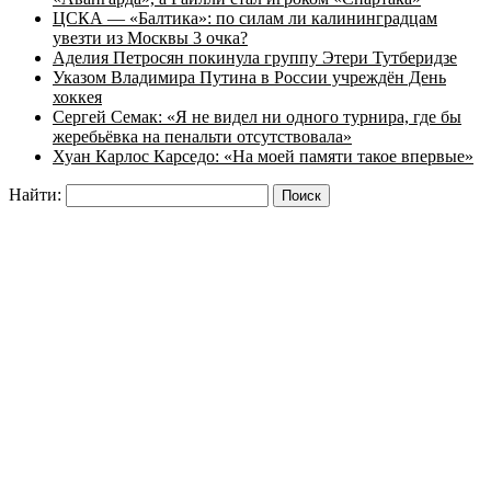
ЦСКА — «Балтика»: по силам ли калининградцам
увезти из Москвы 3 очка?
Аделия Петросян покинула группу Этери Тутберидзе
Указом Владимира Путина в России учреждён День
хоккея
Сергей Семак: «Я не видел ни одного турнира, где бы
жеребьёвка на пенальти отсутствовала»
Хуан Карлос Карседо: «На моей памяти такое впервые»
Найти: