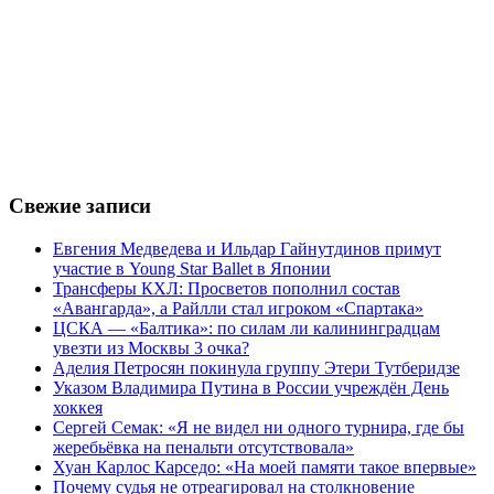
Свежие записи
Евгения Медведева и Ильдар Гайнутдинов примут
участие в Young Star Ballet в Японии
Трансферы КХЛ: Просветов пополнил состав
«Авангарда», а Райлли стал игроком «Спартака»
ЦСКА — «Балтика»: по силам ли калининградцам
увезти из Москвы 3 очка?
Аделия Петросян покинула группу Этери Тутберидзе
Указом Владимира Путина в России учреждён День
хоккея
Сергей Семак: «Я не видел ни одного турнира, где бы
жеребьёвка на пенальти отсутствовала»
Хуан Карлос Карседо: «На моей памяти такое впервые»
Почему судья не отреагировал на столкновение