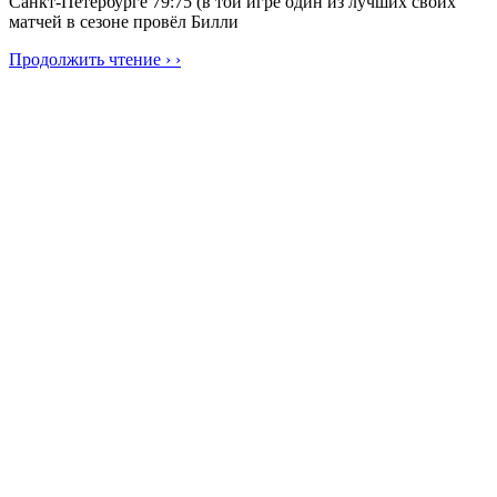
Санкт-Петербурге 79:75 (в той игре один из лучших своих
матчей в сезоне провёл Билли
Продолжить чтение › ›