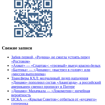
Свежие записи
Забив первой, «Родина» не смогла устоять перед
«Ростовом»
«Ахмат» — «Спартак»: «грозный» выезд красно-белых
«Балтика» — «Динамо»: «выстрел в голову» или
«миссия выполнима»
Трансферы КХЛ: молчаливый лидер нападения
«Динамо» пополнил состав «Авангарда», а российский
американец сменил прописку в Питере
«Динамо» Махачкала — «Локомотив»: ничейная
вероятность
ЦСКА — «Крылья Советов»: отбиться от «кусачего»
соперника