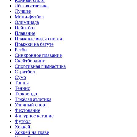
Конный спорт
Лёгкая атлетика
Лучшее
Мини-футбол
Олимпиада
Пейнтбол
Плавание
Пляжные виды спорта
Прыжки на батуте
Регби
Синхронное плавание
Скейтбординг
Спортивная гимнастика
Стритбол
Сумо
Танцы
Теннис
Тхэквондо
Тяжёлая атлетика
Уличный спорт
Фехтование
Фигурное катание
Футбол
Хоккей
Хоккей на траве