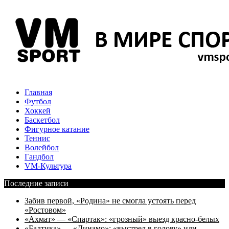
Главная
Футбол
Хоккей
Баскетбол
Фигурное катание
Теннис
Волейбол
Гандбол
VM-Культура
Последние записи
Забив первой, «Родина» не смогла устоять перед
«Ростовом»
«Ахмат» — «Спартак»: «грозный» выезд красно-белых
«Балтика» — «Динамо»: «выстрел в голову» или