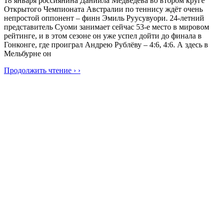
18 января россиянина Даниила Медведева во втором круге
Открытого Чемпионата Австралии по теннису ждёт очень
непростой оппонент – финн Эмиль Руусувуори. 24-летний
представитель Суоми занимает сейчас 53-е место в мировом
рейтинге, и в этом сезоне он уже успел дойти до финала в
Гонконге, где проиграл Андрею Рублёву – 4:6, 4:6. А здесь в
Мельбурне он
Продолжить чтение › ›