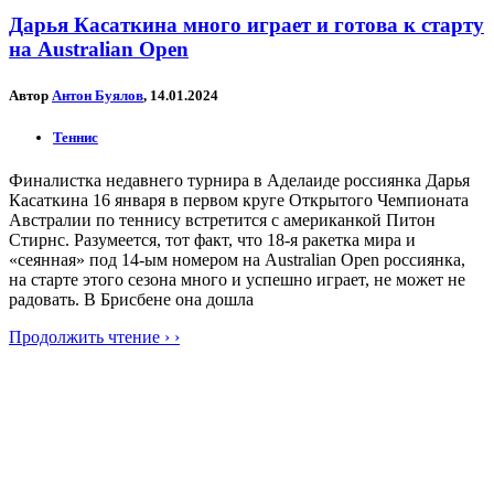
Дарья Касаткина много играет и готова к старту
на Australian Open
Автор
Антон Буялов
, 14.01.2024
Теннис
Финалистка недавнего турнира в Аделаиде россиянка Дарья
Касаткина 16 января в первом круге Открытого Чемпионата
Австралии по теннису встретится с американкой Питон
Стирнс. Разумеется, тот факт, что 18-я ракетка мира и
«сеянная» под 14-ым номером на Australian Open россиянка,
на старте этого сезона много и успешно играет, не может не
радовать. В Брисбене она дошла
Продолжить чтение › ›