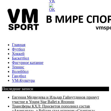
Главная
Футбол
Хоккей
Баскетбол
Фигурное катание
Теннис
Волейбол
Гандбол
VM-Культура
Последние записи
Евгения Медведева и Ильдар Гайнутдинов примут
участие в Young Star Ballet в Японии
Трансферы КХЛ: Просветов пополнил состав
«Авангарда», а Райлли стал игроком «Спартака»