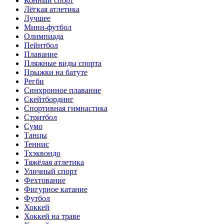
Конный спорт
Лёгкая атлетика
Лучшее
Мини-футбол
Олимпиада
Пейнтбол
Плавание
Пляжные виды спорта
Прыжки на батуте
Регби
Синхронное плавание
Скейтбординг
Спортивная гимнастика
Стритбол
Сумо
Танцы
Теннис
Тхэквондо
Тяжёлая атлетика
Уличный спорт
Фехтование
Фигурное катание
Футбол
Хоккей
Хоккей на траве