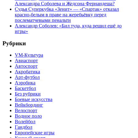
Александра Соболева и Жедсона Фернандеша?
Судья Суперкубка «Зенит» — «Спартак» отказал
красно-белым в праве на жеребьёвку перед
послематчевыми пенальти
Александр Соболев: «Бил туда, куда решил ещё до
игры»
Рубрики
VM-Культура
Авиаспорт
Автоспорт
Акробатика
Арт-футбол
Аэробика
Баскетбол
Без рубрики
Боевые искусства
Вейкбординг
Велоспорт
Водное поло
Волейбол
Гандбол
Европейские игры