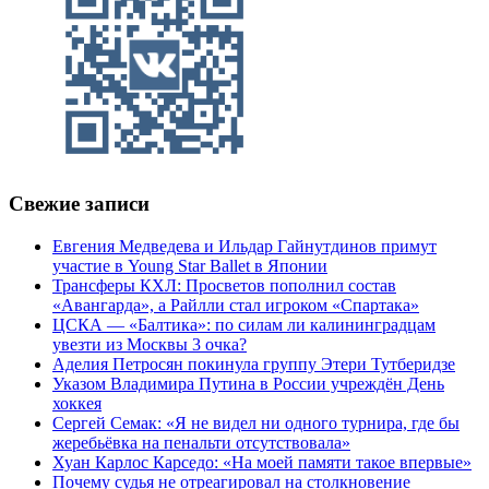
Свежие записи
Евгения Медведева и Ильдар Гайнутдинов примут
участие в Young Star Ballet в Японии
Трансферы КХЛ: Просветов пополнил состав
«Авангарда», а Райлли стал игроком «Спартака»
ЦСКА — «Балтика»: по силам ли калининградцам
увезти из Москвы 3 очка?
Аделия Петросян покинула группу Этери Тутберидзе
Указом Владимира Путина в России учреждён День
хоккея
Сергей Семак: «Я не видел ни одного турнира, где бы
жеребьёвка на пенальти отсутствовала»
Хуан Карлос Карседо: «На моей памяти такое впервые»
Почему судья не отреагировал на столкновение