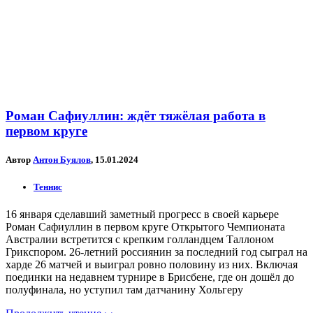
Роман Сафиуллин: ждёт тяжёлая работа в
первом круге
Автор
Антон Буялов
, 15.01.2024
Теннис
16 января сделавший заметный прогресс в своей карьере
Роман Сафиуллин в первом круге Открытого Чемпионата
Австралии встретится с крепким голландцем Таллоном
Грикспором. 26-летний россиянин за последний год сыграл на
харде 26 матчей и выиграл ровно половину из них. Включая
поединки на недавнем турнире в Брисбене, где он дошёл до
полуфинала, но уступил там датчанину Хольгеру