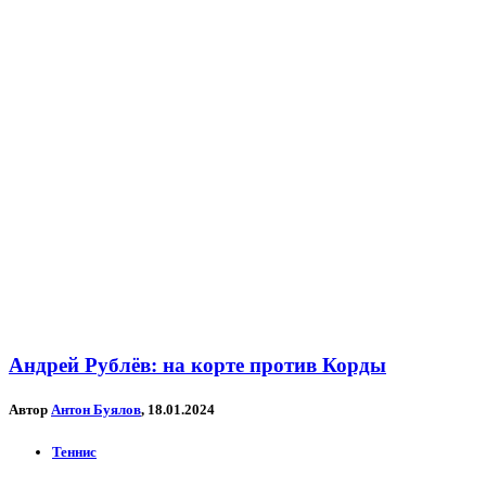
Андрей Рублёв: на корте против Корды
Автор
Антон Буялов
, 18.01.2024
Теннис