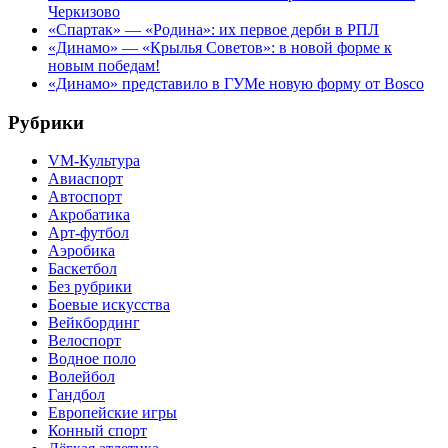
Черкизово
«Спартак» — «Родина»: их первое дерби в РПЛ
«Динамо» — «Крылья Советов»: в новой форме к
новым победам!
«Динамо» представило в ГУМе новую форму от Bosco
Рубрики
VM-Культура
Авиаспорт
Автоспорт
Акробатика
Арт-футбол
Аэробика
Баскетбол
Без рубрики
Боевые искусства
Вейкбординг
Велоспорт
Водное поло
Волейбол
Гандбол
Европейские игры
Конный спорт