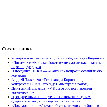
Свежие записи
«Спартак» начал сезон крупной победой над «Родиной»
«Динамо» и «Крылья Советов» не смогли распечатать
ворота друг друга
В поединке ЦСКА — «Балтика» вопросы оставили обе
команды
Андрей Талалаев: «Если завтра Бориско подпишет
контракт с ЦСКА, это будет «выстрел в голову»
Дмитрий Игдисамов: «У Кругового все передачи
космические»
Пропущенный на старте гол не помешал ЦСКА
одержать волевую победу над «Балтикой»
«Локомотив» — «Ахмат»: бескомпромиссная битва в