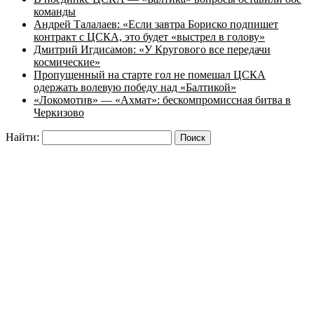
команды
Андрей Талалаев: «Если завтра Бориско подпишет
контракт с ЦСКА, это будет «выстрел в голову»
Дмитрий Игдисамов: «У Кругового все передачи
космические»
Пропущенный на старте гол не помешал ЦСКА
одержать волевую победу над «Балтикой»
«Локомотив» — «Ахмат»: бескомпромиссная битва в
Черкизово
Найти: