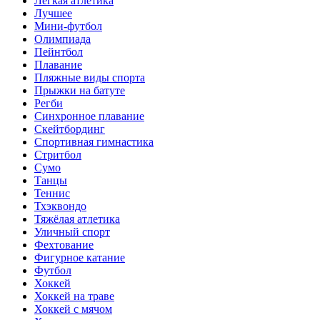
Лёгкая атлетика
Лучшее
Мини-футбол
Олимпиада
Пейнтбол
Плавание
Пляжные виды спорта
Прыжки на батуте
Регби
Синхронное плавание
Скейтбординг
Спортивная гимнастика
Стритбол
Сумо
Танцы
Теннис
Тхэквондо
Тяжёлая атлетика
Уличный спорт
Фехтование
Фигурное катание
Футбол
Хоккей
Хоккей на траве
Хоккей с мячом