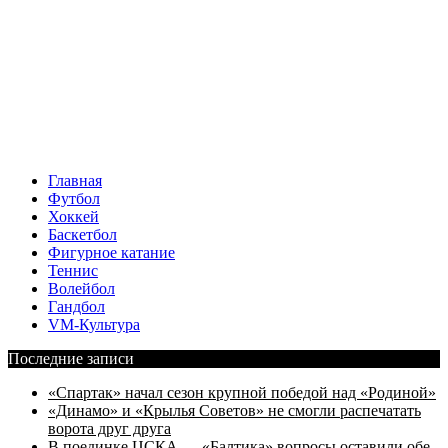
Главная
Футбол
Хоккей
Баскетбол
Фигурное катание
Теннис
Волейбол
Гандбол
VM-Культура
Последние записи
«Спартак» начал сезон крупной победой над «Родиной»
«Динамо» и «Крылья Советов» не смогли распечатать
ворота друг друга
В поединке ЦСКА — «Балтика» вопросы оставили обе