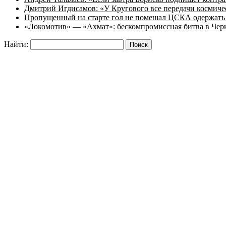
Дмитрий Игдисамов: «У Кругового все передачи космиче
Пропущенный на старте гол не помешал ЦСКА одержать 
«Локомотив» — «Ахмат»: бескомпромиссная битва в Чер
Найти: