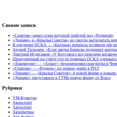
Свежие записи
«Спартак» начал сезон крупной победой над «Родиной»
«Динамо» и «Крылья Советов» не смогли распечатать вор
В поединке ЦСКА — «Балтика» вопросы оставили обе к
Андрей Талалаев: «Если завтра Бориско подпишет контра
Дмитрий Игдисамов: «У Кругового все передачи космиче
Пропущенный на старте гол не помешал ЦСКА одержать 
«Локомотив» — «Ахмат»: бескомпромиссная битва в Чер
«Спартак» — «Родина»: их первое дерби в РПЛ
«Динамо» — «Крылья Советов»: в новой форме к новым 
«Динамо» представило в ГУМе новую форму от Bosco
Рубрики
VM-Культура
Авиаспорт
Автоспорт
Акробатика
Арт-футбол