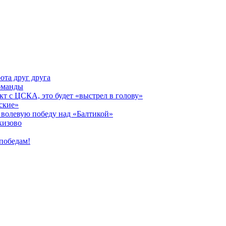
ота друг друга
оманды
кт с ЦСКА, это будет «выстрел в голову»
ские»
волевую победу над «Балтикой»
кизово
победам!