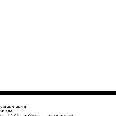
ота друг друга
оманды
кт с ЦСКА, это будет «выстрел в голову»