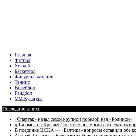
Главная
Футбол
Хоккей
Баскетбол
Фигурное катание
Теннис
Волейбол
Гандбол
VM-Культура
Последние записи
«Спартак» начал сезон крупной победой над «Родиной»
«Динамо» и «Крылья Советов» не смогли распечатать вор
В поединке ЦСКА — «Балтика» вопросы оставили обе к
Андрей Талалаев: «Если завтра Бориско подпишет контра