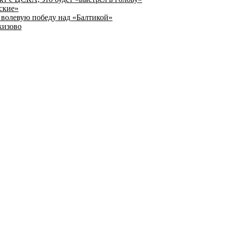
ские»
волевую победу над «Балтикой»
кизово