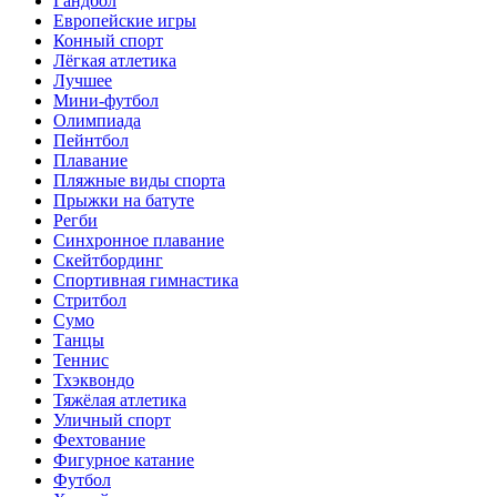
Гандбол
Европейские игры
Конный спорт
Лёгкая атлетика
Лучшее
Мини-футбол
Олимпиада
Пейнтбол
Плавание
Пляжные виды спорта
Прыжки на батуте
Регби
Синхронное плавание
Скейтбординг
Спортивная гимнастика
Стритбол
Сумо
Танцы
Теннис
Тхэквондо
Тяжёлая атлетика
Уличный спорт
Фехтование
Фигурное катание
Футбол