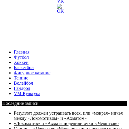
Главная
Футбол
Хоккей
Баскетбол
Фигурное катание
Теннис
Волейбол
Гандбол
VM-Культура
Последние записи
Результат должен устраивать всех, или «мокрая» ничья
между «Локомотивом» и «Ахматом»
«Локомотив» и «Ахмат» поделили очки в Черкизово
Станислав Черчесов: «Меня не удивил перелом в игре