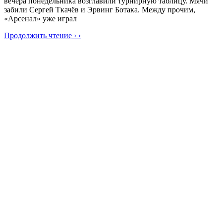
вечера понедельника возглавили турнирную таблицу. Мячи
забили Сергей Ткачёв и Эрвинг Ботака. Между прочим,
«Арсенал» уже играл
Продолжить чтение › ›