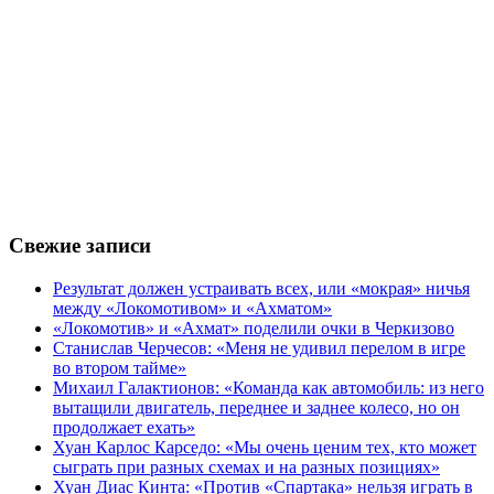
Свежие записи
Результат должен устраивать всех, или «мокрая» ничья
между «Локомотивом» и «Ахматом»
«Локомотив» и «Ахмат» поделили очки в Черкизово
Станислав Черчесов: «Меня не удивил перелом в игре
во втором тайме»
Михаил Галактионов: «Команда как автомобиль: из него
вытащили двигатель, переднее и заднее колесо, но он
продолжает ехать»
Хуан Карлос Карседо: «Мы очень ценим тех, кто может
сыграть при разных схемах и на разных позициях»
Хуан Диас Кинта: «Против «Спартака» нельзя играть в