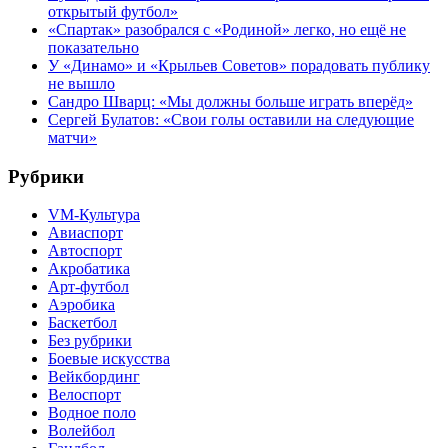
открытый футбол»
«Спартак» разобрался с «Родиной» легко, но ещё не
показательно
У «Динамо» и «Крыльев Советов» порадовать публику
не вышло
Сандро Шварц: «Мы должны больше играть вперёд»
Сергей Булатов: «Свои голы оставили на следующие
матчи»
Рубрики
VM-Культура
Авиаспорт
Автоспорт
Акробатика
Арт-футбол
Аэробика
Баскетбол
Без рубрики
Боевые искусства
Вейкбординг
Велоспорт
Водное поло
Волейбол