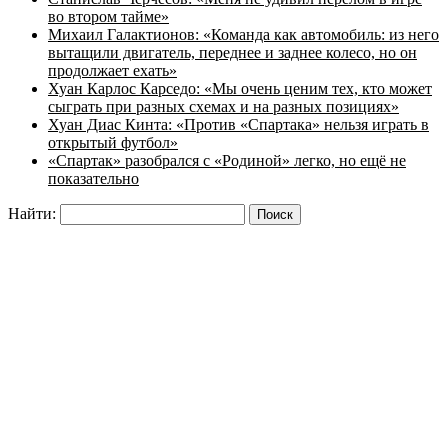
во втором тайме»
Михаил Галактионов: «Команда как автомобиль: из него
вытащили двигатель, переднее и заднее колесо, но он
продолжает ехать»
Хуан Карлос Карседо: «Мы очень ценим тех, кто может
сыграть при разных схемах и на разных позициях»
Хуан Диас Кинта: «Против «Спартака» нельзя играть в
открытый футбол»
«Спартак» разобрался с «Родиной» легко, но ещё не
показательно
Найти: