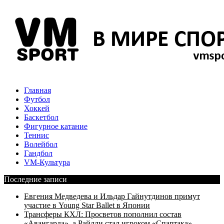
Главная
Футбол
Хоккей
Баскетбол
Фигурное катание
Теннис
Волейбол
Гандбол
VM-Культура
Последние записи
Евгения Медведева и Ильдар Гайнутдинов примут
участие в Young Star Ballet в Японии
Трансферы КХЛ: Просветов пополнил состав
«Авангарда», а Райлли стал игроком «Спартака»