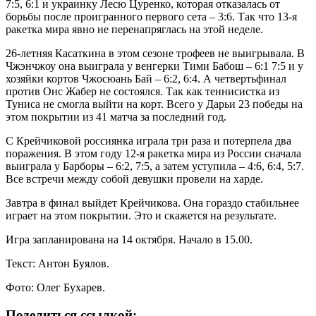
7:5, 6:1 и украинку Лесю Цуренко, которая отказалась от
борьбы после проигранного первого сета – 3:6. Так что 13-я
ракетка мира явно не перенапряглась на этой неделе.
26-летняя Касаткина в этом сезоне трофеев не выигрывала. В
Чжэнчжоу она выиграла у венгерки Тими Бабош – 6:1 7:5 и у
хозяйки кортов Чжосюань Бай – 6:2, 6:4. А четвертьфинал
против Онс Жабер не состоялся. Так как теннисистка из
Туниса не смогла выйти на корт. Всего у Дарьи 23 победы на
этом покрытии из 41 матча за последний год.
С Крейчиковой россиянка играла три раза и потерпела два
поражения. В этом году 12-я ракетка мира из России сначала
выиграла у Барборы – 6:2, 7:5, а затем уступила – 4:6, 6:4, 5:7.
Все встречи между собой девушки провели на харде.
Завтра в финал выйдет Крейчикова. Она гораздо стабильнее
играет на этом покрытии. Это и скажется на результате.
Игра запланирована на 14 октября. Начало в 15.00.
Текст: Антон Буялов.
Фото: Олег Бухарев.
Поделиться ссылкой: