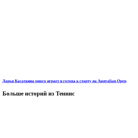
Дарья Касаткина много играет и готова к старту на Australian Open
Больше историй из Теннис