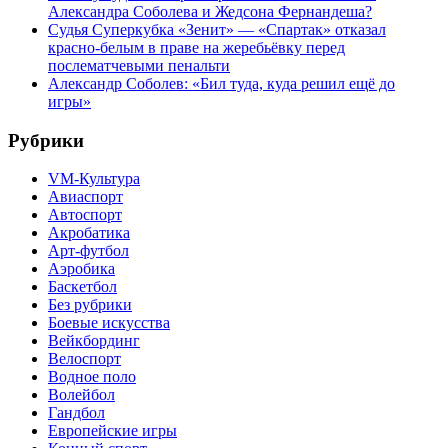
Александра Соболева и Жедсона Фернандеша?
Судья Суперкубка «Зенит» — «Спартак» отказал
красно-белым в праве на жеребьёвку перед
послематчевыми пенальти
Александр Соболев: «Бил туда, куда решил ещё до
игры»
Рубрики
VM-Культура
Авиаспорт
Автоспорт
Акробатика
Арт-футбол
Аэробика
Баскетбол
Без рубрики
Боевые искусства
Вейкбординг
Велоспорт
Водное поло
Волейбол
Гандбол
Европейские игры