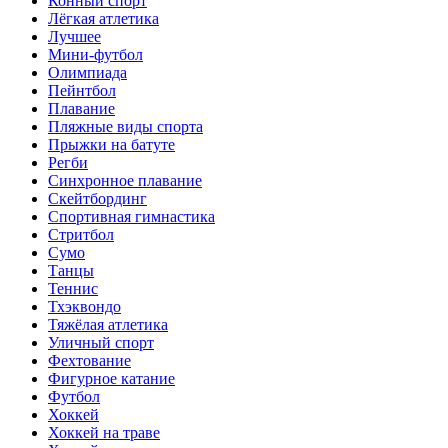
Конный спорт
Лёгкая атлетика
Лучшее
Мини-футбол
Олимпиада
Пейнтбол
Плавание
Пляжные виды спорта
Прыжки на батуте
Регби
Синхронное плавание
Скейтбординг
Спортивная гимнастика
Стритбол
Сумо
Танцы
Теннис
Тхэквондо
Тяжёлая атлетика
Уличный спорт
Фехтование
Фигурное катание
Футбол
Хоккей
Хоккей на траве