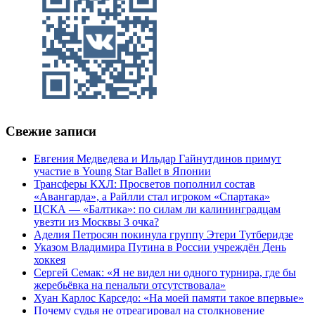
Свежие записи
Евгения Медведева и Ильдар Гайнутдинов примут
участие в Young Star Ballet в Японии
Трансферы КХЛ: Просветов пополнил состав
«Авангарда», а Райлли стал игроком «Спартака»
ЦСКА — «Балтика»: по силам ли калининградцам
увезти из Москвы 3 очка?
Аделия Петросян покинула группу Этери Тутберидзе
Указом Владимира Путина в России учреждён День
хоккея
Сергей Семак: «Я не видел ни одного турнира, где бы
жеребьёвка на пенальти отсутствовала»
Хуан Карлос Карседо: «На моей памяти такое впервые»
Почему судья не отреагировал на столкновение