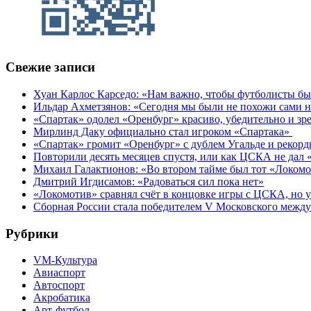
Свежие записи
Хуан Карлос Карседо: «Нам важно, чтобы футболисты был
Ильдар Ахметзянов: «Сегодня мы были не похожи сами н
«Спартак» одолел «Оренбург» красиво, убедительно и з
Мирлинд Даку официально стал игроком «Спартака»
«Спартак» громит «Оренбург» с дублем Угальде и рекор
Повторили десять месяцев спустя, или как ЦСКА не дал 
Михаил Галактионов: «Во втором тайме был тот «Локом
Дмитрий Игдисамов: «Радоваться сил пока нет»
«Локомотив» сравнял счёт в концовке игры с ЦСКА, но у
Сборная России стала победителем V Московского межд
Рубрики
VM-Культура
Авиаспорт
Автоспорт
Акробатика
Арт-футбол