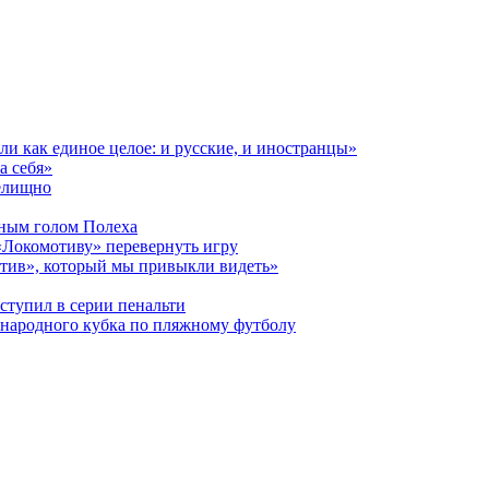
и как единое целое: и русские, и иностранцы»
а себя»
релищно
дным голом Полеха
«Локомотиву» перевернуть игру
отив», который мы привыкли видеть»
ступил в серии пенальти
ународного кубка по пляжному футболу