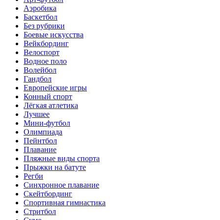
Аэробика
Баскетбол
Без рубрики
Боевые искусства
Вейкбординг
Велоспорт
Водное поло
Волейбол
Гандбол
Европейские игры
Конный спорт
Лёгкая атлетика
Лучшее
Мини-футбол
Олимпиада
Пейнтбол
Плавание
Пляжные виды спорта
Прыжки на батуте
Регби
Синхронное плавание
Скейтбординг
Спортивная гимнастика
Стритбол