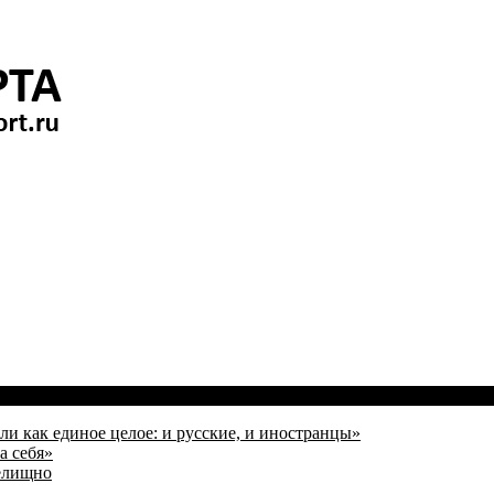
и как единое целое: и русские, и иностранцы»
а себя»
релищно