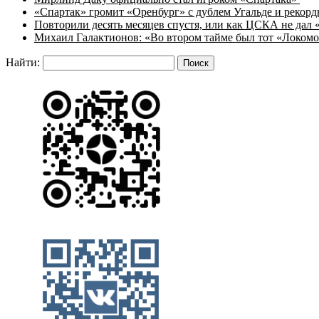
«Спартак» громит «Оренбург» с дублем Угальде и рекор
Повторили десять месяцев спустя, или как ЦСКА не дал 
Михаил Галактионов: «Во втором тайме был тот «Локом
Найти: