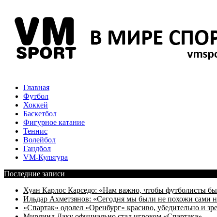
Главная
Футбол
Хоккей
Баскетбол
Фигурное катание
Теннис
Волейбол
Гандбол
VM-Культура
Последние записи
Хуан Карлос Карседо: «Нам важно, чтобы футболисты был
Ильдар Ахметзянов: «Сегодня мы были не похожи сами н
«Спартак» одолел «Оренбург» красиво, убедительно и з
Мирлинд Даку официально стал игроком «Спартака»