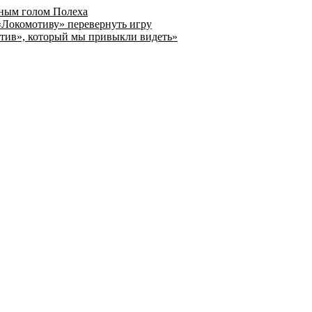
дным голом Полеха
«Локомотиву» перевернуть игру
отив», который мы привыкли видеть»