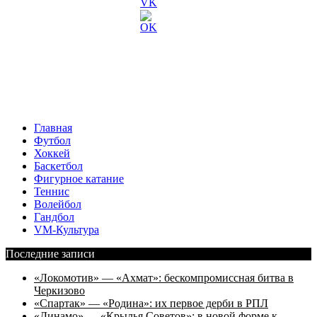
Главная
Футбол
Хоккей
Баскетбол
Фигурное катание
Теннис
Волейбол
Гандбол
VM-Культура
Последние записи
«Локомотив» — «Ахмат»: бескомпромиссная битва в
Черкизово
«Спартак» — «Родина»: их первое дерби в РПЛ
«Динамо» — «Крылья Советов»: в новой форме к