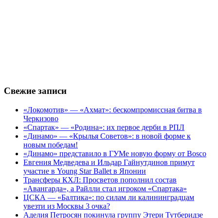
Свежие записи
«Локомотив» — «Ахмат»: бескомпромиссная битва в
Черкизово
«Спартак» — «Родина»: их первое дерби в РПЛ
«Динамо» — «Крылья Советов»: в новой форме к
новым победам!
«Динамо» представило в ГУМе новую форму от Bosco
Евгения Медведева и Ильдар Гайнутдинов примут
участие в Young Star Ballet в Японии
Трансферы КХЛ: Просветов пополнил состав
«Авангарда», а Райлли стал игроком «Спартака»
ЦСКА — «Балтика»: по силам ли калининградцам
увезти из Москвы 3 очка?
Аделия Петросян покинула группу Этери Тутберидзе