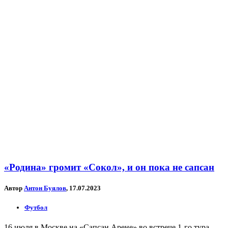
«Родина» громит «Сокол», и он пока не сапсан
Автор
Антон Буялов
, 17.07.2023
Футбол
16 июля в Москве на «Сапсан Арене» во встрече 1-го тура