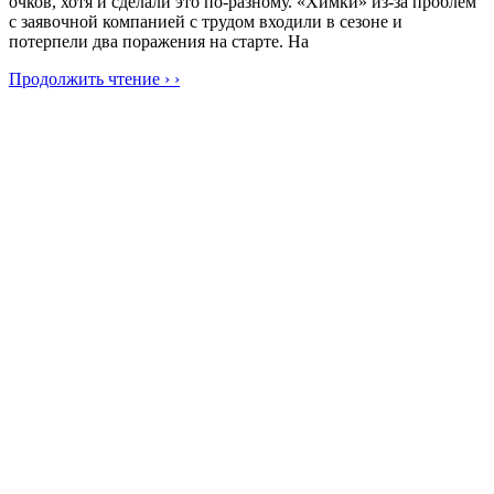
очков, хотя и сделали это по-разному. «Химки» из-за проблем
с заявочной компанией с трудом входили в сезоне и
потерпели два поражения на старте. На
Продолжить чтение › ›