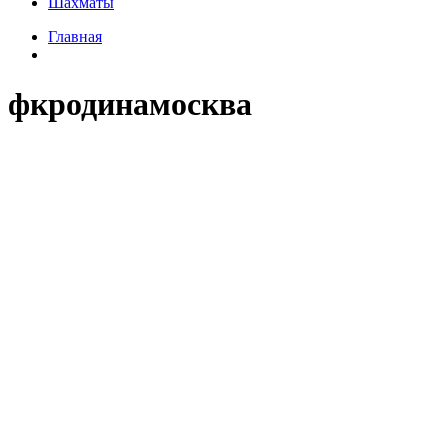
Шахматы
Главная
фкродинамосква