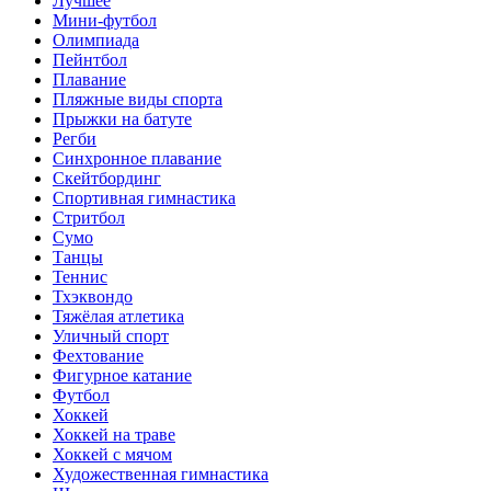
Лучшее
Мини-футбол
Олимпиада
Пейнтбол
Плавание
Пляжные виды спорта
Прыжки на батуте
Регби
Синхронное плавание
Скейтбординг
Спортивная гимнастика
Стритбол
Сумо
Танцы
Теннис
Тхэквондо
Тяжёлая атлетика
Уличный спорт
Фехтование
Фигурное катание
Футбол
Хоккей
Хоккей на траве
Хоккей с мячом
Художественная гимнастика