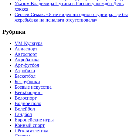
Указом Владимира Путина в России учреждён День
хоккея
Сергей Семак: «Я не видел ни одного турнира, где бы
жеребьёвка на пенальти отсутствовала»
Рубрики
VM-Культура
Авиаспорт
Автоспорт
Акробатика
Арт-футбол
Аэробика
Баскетбол
Без рубрики
Боевые искусства
Вейкбординг
Велоспорт
Водное поло
Волейбол
Гандбол
Европейские игры
Конный спорт
Лёгкая атлетика