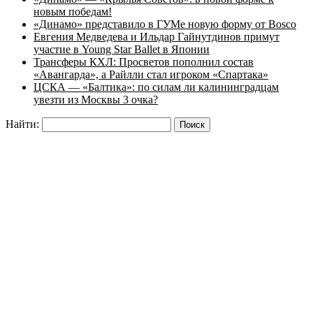
новым победам!
«Динамо» представило в ГУМе новую форму от Bosco
Евгения Медведева и Ильдар Гайнутдинов примут
участие в Young Star Ballet в Японии
Трансферы КХЛ: Просветов пополнил состав
«Авангарда», а Райлли стал игроком «Спартака»
ЦСКА — «Балтика»: по силам ли калининградцам
увезти из Москвы 3 очка?
Найти: