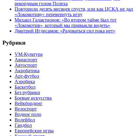
рекордным голом Полеха
Повторили десять месяцев спустя, или как ЦСКА не дал
«Локомотиву» перевернуть игру
Михаил Галактионов: «Во втором тайме был тот
«Локомотив», который мы привыкли видеть»
Дмитрий Игдисамов: «Радоваться сил пока нет»
Рубрики
VM-Культура
Авиаспорт
Автоспорт
Акробатика
Арт-футбол
Аэробика
Баскетбол
Без рубрики
Боевые искусства
Вейкбординг
Велоспорт
Водное поло
Волейбол
Гандбол
Европейские игры