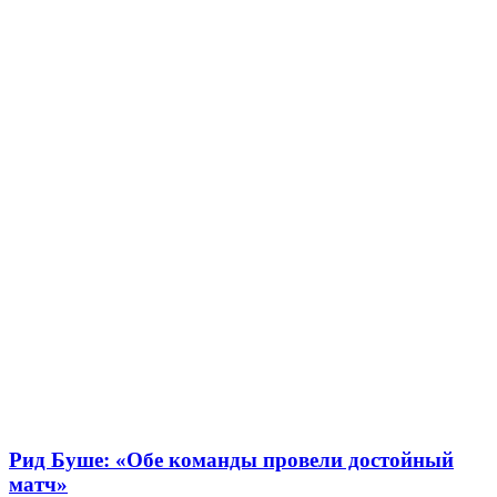
Рид Буше: «Обе команды провели достойный
матч»