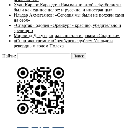
Хуан Карлос Карседо: «Нам важно, чтобы футболисты
были как единое целое: и русские, и иностранцы»
Ильдар Ахметзянов: «Сегодня мы были не похожи сами
на себя»
«Спартак» одолел «Оренбург» красиво, убедительно и
зрелищно
Мирлинд Даку официально стал игроком «Спартака»
«Спартак» громит «Оренбург» с дублем Угальде и
рекордным голом Полеха
Найти: