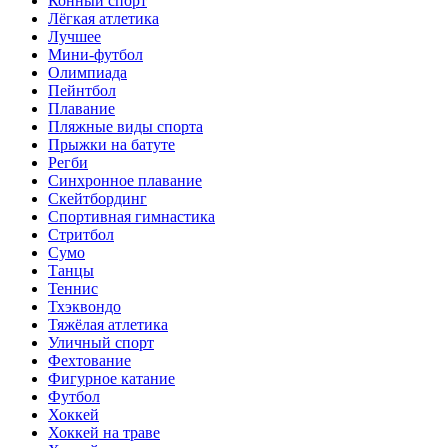
Конный спорт
Лёгкая атлетика
Лучшее
Мини-футбол
Олимпиада
Пейнтбол
Плавание
Пляжные виды спорта
Прыжки на батуте
Регби
Синхронное плавание
Скейтбординг
Спортивная гимнастика
Стритбол
Сумо
Танцы
Теннис
Тхэквондо
Тяжёлая атлетика
Уличный спорт
Фехтование
Фигурное катание
Футбол
Хоккей
Хоккей на траве