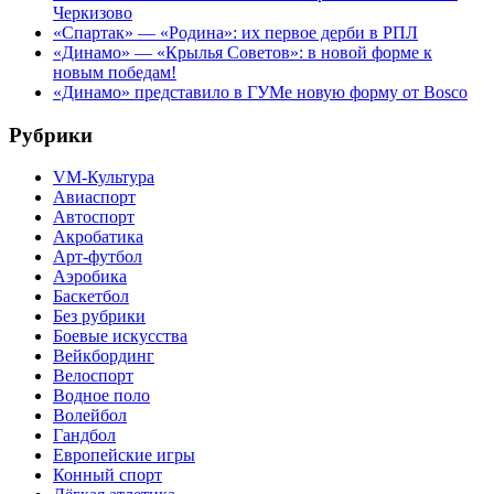
Черкизово
«Спартак» — «Родина»: их первое дерби в РПЛ
«Динамо» — «Крылья Советов»: в новой форме к
новым победам!
«Динамо» представило в ГУМе новую форму от Bosco
Рубрики
VM-Культура
Авиаспорт
Автоспорт
Акробатика
Арт-футбол
Аэробика
Баскетбол
Без рубрики
Боевые искусства
Вейкбординг
Велоспорт
Водное поло
Волейбол
Гандбол
Европейские игры
Конный спорт