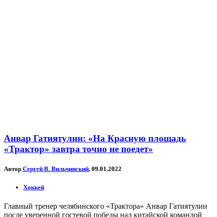
Анвар Гатиятулин: «На Красную площадь
«Трактор» завтра точно не поедет»
Автор
Сергей В. Вильчинский
, 09.01.2022
Хоккей
Главный тренер челябинского «Трактора» Анвар Гатиятулин
после уверенной гостевой победы над китайской командой