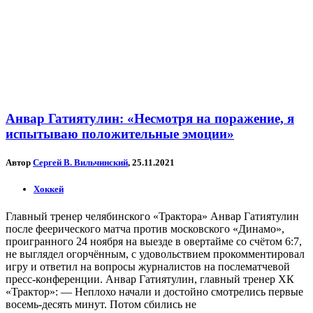
Анвар Гатиятулин: «Несмотря на поражение, я
испытываю положительные эмоции»
Автор
Сергей В. Вильчинский
, 25.11.2021
Хоккей
Главный тренер челябинского «Трактора» Анвар Гатиятулин
после феерического матча против московского «Динамо»,
проигранного 24 ноября на выезде в овертайме со счётом 6:7,
не выглядел огорчённым, с удовольствием прокомментировал
игру и ответил на вопросы журналистов на послематчевой
пресс-конференции. Анвар Гатиятулин, главный тренер ХК
«Трактор»: — Неплохо начали и достойно смотрелись первые
восемь-десять минут. Потом сбились не