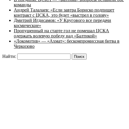
команды
Андрей Талалаев: «Если завтра Бориско подпишет
контракт с ЦСКА, это будет «выстрел в голову»
Дмитрий Игдисамов: «У Кругового все передачи
космические»
Пропущенный на старте гол не помешал ЦСКА
одержать волевую победу над «Балтикой»
«Локомотив» — «Ахмат»: бескомпромиссная битва в
Черкизово
Найти: