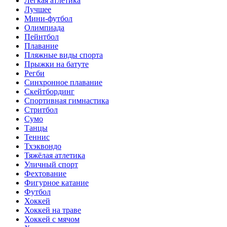
Лёгкая атлетика
Лучшее
Мини-футбол
Олимпиада
Пейнтбол
Плавание
Пляжные виды спорта
Прыжки на батуте
Регби
Синхронное плавание
Скейтбординг
Спортивная гимнастика
Стритбол
Сумо
Танцы
Теннис
Тхэквондо
Тяжёлая атлетика
Уличный спорт
Фехтование
Фигурное катание
Футбол
Хоккей
Хоккей на траве
Хоккей с мячом