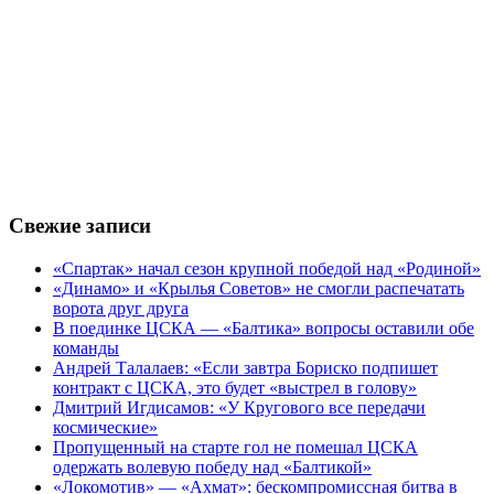
Свежие записи
«Спартак» начал сезон крупной победой над «Родиной»
«Динамо» и «Крылья Советов» не смогли распечатать
ворота друг друга
В поединке ЦСКА — «Балтика» вопросы оставили обе
команды
Андрей Талалаев: «Если завтра Бориско подпишет
контракт с ЦСКА, это будет «выстрел в голову»
Дмитрий Игдисамов: «У Кругового все передачи
космические»
Пропущенный на старте гол не помешал ЦСКА
одержать волевую победу над «Балтикой»
«Локомотив» — «Ахмат»: бескомпромиссная битва в