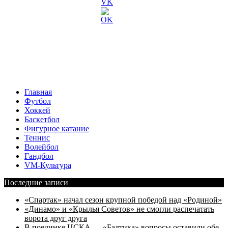
Главная
Футбол
Хоккей
Баскетбол
Фигурное катание
Теннис
Волейбол
Гандбол
VM-Культура
Последние записи
«Спартак» начал сезон крупной победой над «Родиной»
«Динамо» и «Крылья Советов» не смогли распечатать
ворота друг друга
В поединке ЦСКА — «Балтика» вопросы оставили обе