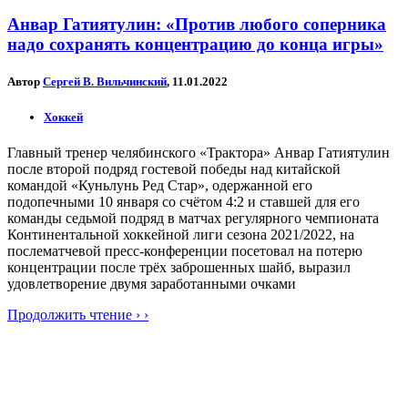
Анвар Гатиятулин: «Против любого соперника
надо сохранять концентрацию до конца игры»
Автор
Сергей В. Вильчинский
, 11.01.2022
Хоккей
Главный тренер челябинского «Трактора» Анвар Гатиятулин
после второй подряд гостевой победы над китайской
командой «Куньлунь Ред Стар», одержанной его
подопечными 10 января со счётом 4:2 и ставшей для его
команды седьмой подряд в матчах регулярного чемпионата
Континентальной хоккейной лиги сезона 2021/2022, на
послематчевой пресс-конференции посетовал на потерю
концентрации после трёх заброшенных шайб, выразил
удовлетворение двумя заработанными очками
Продолжить чтение › ›